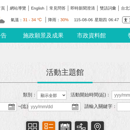
首頁
網站導覽
常見問答
即時新聞澄清
雙語詞彙
台北
English
氣溫：
31 - 34 ℃
降雨：
30%
115-08-06
星期四
06:47
公告
施政願景及成果
市政資料館
活動主題館
類別：
活動開始時間(起)：
~(迄)
請輸入關鍵字：