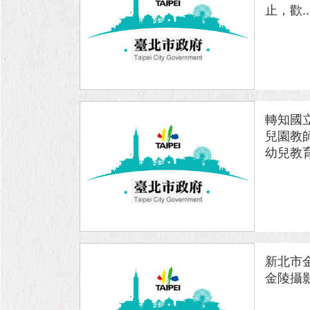
止，歡..
轉知國
兒園教
幼兒教育.
新北市金
金陵攝