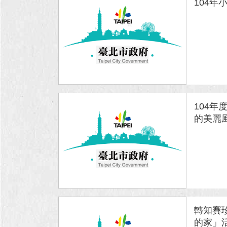
104年
104
的美麗
轉知賽
的家」