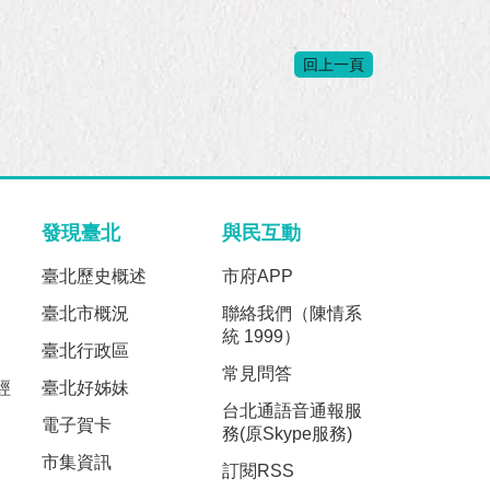
回上一頁
發現臺北
與民互動
臺北歷史概述
市府APP
臺北市概況
聯絡我們（陳情系
統 1999）
臺北行政區
常見問答
經
臺北好姊妹
台北通語音通報服
電子賀卡
務(原Skype服務)
市集資訊
訂閱RSS