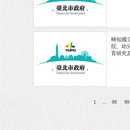
轉知國
院、幼
育研究及
1
...
98
99