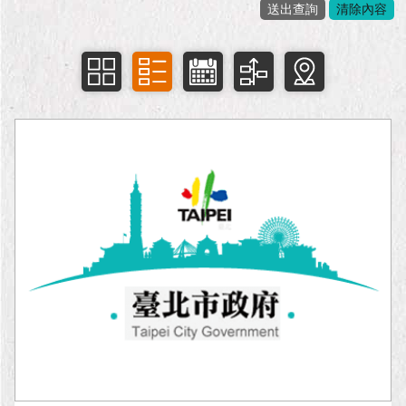
市
政
公
告
施
政
願
景
及
成
果
市
政
資
料
館
發