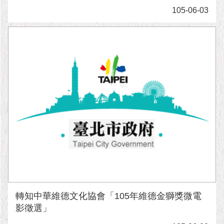
隱
105-06-03
私
權
及
資
訊
安
全
政
策
RSS
聯
絡
我
們
（陳
情
轉知中華維德文化協會「105年維德金獅獎微電
系
影徵選」
統