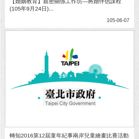
【婚姻教育】親密關係工作坊—將婚伴侶課程
(105年9月24日)...
回
首
105-06-07
頁
網
站
導
覽
English
常
見
問
答
即
時
新
轉知2016第12屆童年紀事兩岸兒童繪畫比賽活動
聞