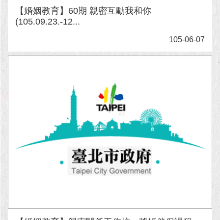
現
【婚姻教育】60期 親密互動我和你
臺
(105.09.23.-12...
北
105-06-07
活
動
主
題
館
與
民
互
動
活
動
主
題
館