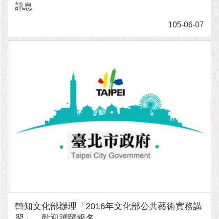
訊息
澄
清
105-06-07
雙
語
詞
彙
台
北
通
陳
情
系
統
公
民
轉知文化部辦理「2016年文化部公共藝術實務講
參
習」，歡迎踴躍報名...