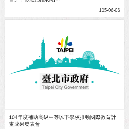
與
專
105-06-06
區
臺
北
旅
遊
網
政
府
網
站
資
料
開
放
宣
104年度補助高級中等以下學校推動國際教育計
告
畫成果發表會