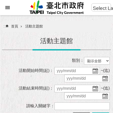
:::
Select L
進
跳到主要內容區塊
階
搜
:::
首頁
活動主題館
尋
活動主題館
市
類別：
民
服
活動開始時間(起)：
~(迄)
務
市
活動結束時間(起)：
~(迄)
府
團
隊
請輸入關鍵字：