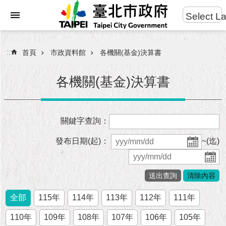
:::
Select L
進
跳到主要內容區塊
階
搜
:::
首頁
市政資料館
各機關(基金)決算書
尋
各機關(基金)決算書
市
關鍵字查詢：
民
服
發布日期(起)：
~(迄)
務
市
府
團
全部
115年
114年
113年
112年
111年
隊
110年
109年
108年
107年
106年
105年