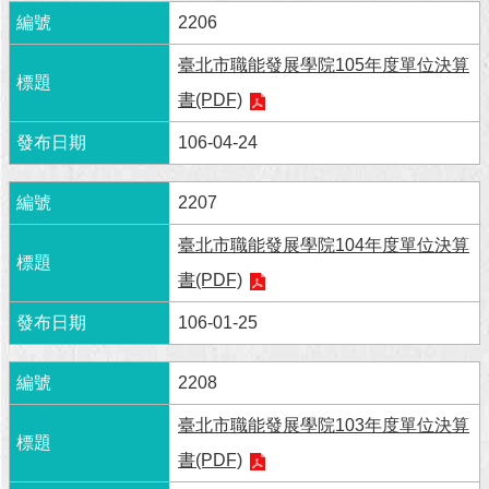
2206
回
首
臺北市職能發展學院105年度單位決算
頁
書(PDF)
網
106-04-24
站
導
2207
覽
臺北市職能發展學院104年度單位決算
English
書(PDF)
常
106-01-25
見
問
答
2208
即
臺北市職能發展學院103年度單位決算
時
書(PDF)
新
聞