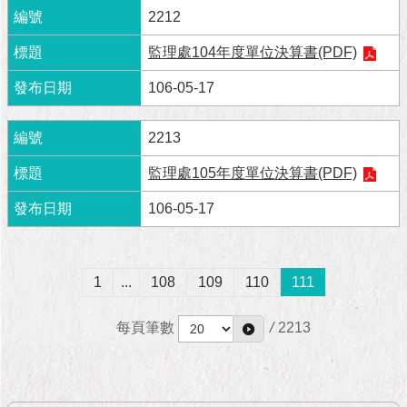
與
2212
專
區
監理處104年度單位決算書(PDF)
臺
106-05-17
北
旅
2213
遊
網
監理處105年度單位決算書(PDF)
政
106-05-17
府
網
站
資
1
...
108
109
110
111
料
開
每頁筆數
/
2213
放
宣
告