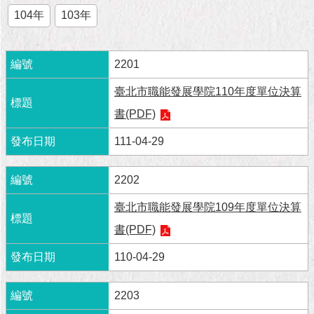
市
104年
103年
政
公
告
2201
施
臺北市職能發展學院110年度單位決算
政
願
書(PDF)
景
及
111-04-29
成
果
2202
市
臺北市職能發展學院109年度單位決算
政
書(PDF)
資
料
110-04-29
館
2203
發