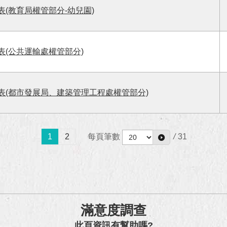
表(教育局權管部分-幼兒園)
表(公共運輸處權管部分)
表(都市發展局、建築管理工程處權管部分)
1
2
每頁筆數
/
31
滿意度調查
此頁資訊有幫助嗎?