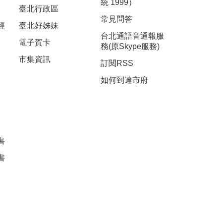
統 1999）
臺北行政區
常見問答
經
臺北好姊妹
台北通語音通報服
電子賀卡
務(原Skype服務)
市集資訊
訂閱RSS
如何到達市府
書
書