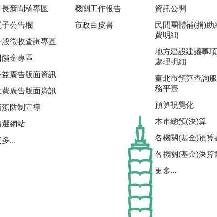
市長新聞稿專區
機關工作報告
資訊公開
電子公告欄
市政白皮書
民間團體補(捐)助
費明細
一般徵收查詢專區
地方建設建議事項
回饋金專區
處理明細
公益廣告版面資訊
臺北市預算查詢服
務平臺
收費廣告版面資訊
預算視覺化
酒駕防制宣導
本市總預(決)算
精選網站
各機關(基金)預算
多...
各機關(基金)決算
更多...