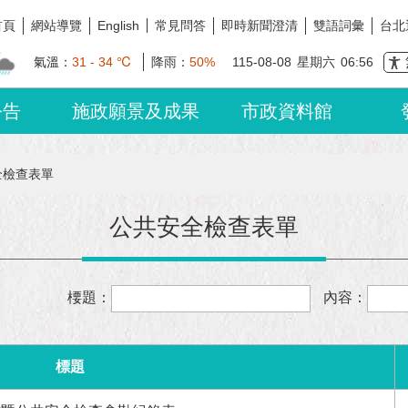
首頁
網站導覽
常見問答
即時新聞澄清
雙語詞彙
台北
English
氣溫：
31 - 34 ℃
降雨：
50%
115-08-08
星期六
06:56
公告
施政願景及成果
市政資料館
全檢查表單
公共安全檢查表單
楆題：
內容：
標題