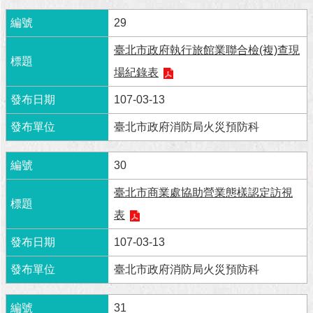
澄
29
清
臺北市政府執行旅館業聯合檢(複)查現
雙
場紀錄表
語
詞
107-03-13
彙
臺北市政府消防局火災預防科
台
北
通
30
臺北市商業處協助營業態樣認定訪視
陳
情
表
系
統
107-03-13
臺北市政府消防局火災預防科
公
民
參
31