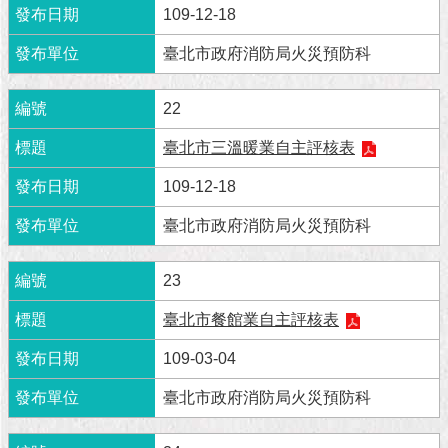
市
109-12-18
政
公
臺北市政府消防局火災預防科
告
22
施
政
臺北市三溫暖業自主評核表
願
景
109-12-18
及
成
臺北市政府消防局火災預防科
果
23
市
政
臺北市餐館業自主評核表
資
料
109-03-04
館
臺北市政府消防局火災預防科
發