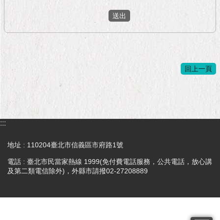
隱
私
權
及
資
訊
安
回上一頁
全
政
策
RSS
:::
聯
地址 : 110204臺北市信義區市府路1號
絡
我
電話 : 臺北市民當家熱線 1999(免付費電話服務，公共電話，放心講
們
及第二類電信除外)，外縣市請撥02-27208889
（陳
情
系
統