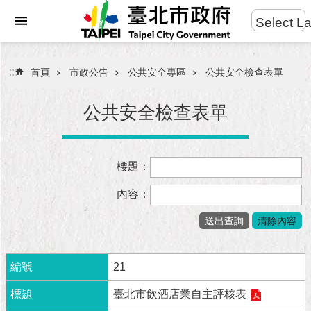
:::
Select L
進
跳到主要內容區塊
階
搜
:::
首頁
市政公告
公共安全專區
公共安全檢查表單
尋
公共安全檢查表單
市
楆題：
民
服
內容：
務
市
府
團
21
隊
臺北市飲酒店業自主評核表