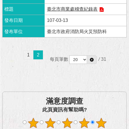
與
專
臺北市商業處稽查紀錄表
區
107-03-13
臺
臺北市政府消防局火災預防科
北
旅
遊
網
1
2
每頁筆數
/
31
政
府
網
站
資
料
滿意度調查
開
放
此頁資訊有幫助嗎?
宣
告