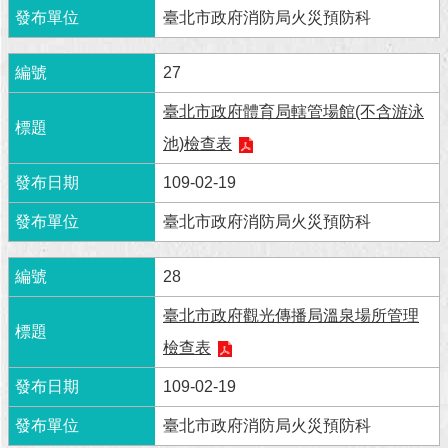
臺北市政府消防局火災預防科
回
首
27
頁
臺北市政府體育局轄管場館(不含游泳
網
池)檢查表
站
導
109-02-19
覽
臺北市政府消防局火災預防科
English
常
28
見
臺北市政府觀光傳播局溫泉場所管理
問
答
檢查表
即
109-02-19
時
新
臺北市政府消防局火災預防科
聞