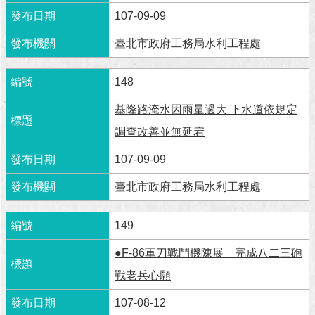
澄
107-09-09
清
臺北市政府工務局水利工程處
雙
語
148
詞
彙
基隆路淹水因雨量過大 下水道依規定
調查改善並無延宕
台
北
107-09-09
通
臺北市政府工務局水利工程處
陳
情
149
系
統
●F-86軍刀戰鬥機陳展 完成八二三砲
公
戰老兵心願
民
參
107-08-12