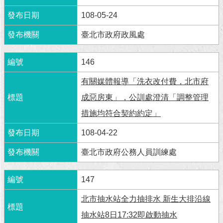
108-05-24
回
首
臺北市政府政風處
頁
146
網
站
有關媒體報導「洗衣改付費，北市府
導
覽
成惡房東」，公訓處澄清「調整管理
措施均符合契約約定」
English
108-04-22
常
見
臺北市政府公務人員訓練處
問
答
147
即
北市抽水站全力抽排水 新生大排沿線
時
新
抽水站8日17:32即啟動抽水
聞