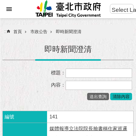
:::
Select L
進
跳到主要內容區塊
階
搜
:::
首頁
市政公告
即時新聞澄清
尋
即時新聞澄清
市
標題：
民
服
內容：
務
市
府
團
141
隊
媒體報導立法院院長臉書稱住家巡邏