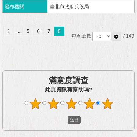
與
臺北市政府兵役局
專
區
臺
1
...
5
6
7
8
北
每頁筆數
/
149
旅
遊
網
政
府
滿意度調查
網
站
此頁資訊有幫助嗎?
資
料
開
放
宣
告