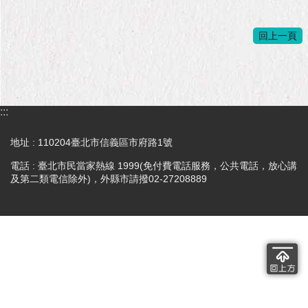
隱
私
權
回上一頁
及
資
訊
安
全
:::
政
策
地址 : 110204臺北市信義區市府路1號
RSS
電話 : 臺北市民當家熱線 1999(免付費電話服務，公共電話，放心講
及第二類電信除外)，外縣市請撥02-27208889
聯
絡
我
們
（陳
情
系
統