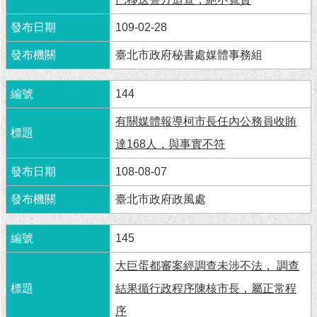
現
臺
109-02-28
北
臺北市政府秘書處媒體事務組
活
動
144
主
題
有關媒體報導柯市長任內公務員收賄
館
達168人，與事實不符
與
108-08-07
民
互
臺北市政府政風處
動
145
活
動
大巨蛋都審案經調查未涉不法， 調查
主
結果循行政程序陳核市長，屬正常程
題
館
序