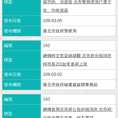
市
箱空的、沒巡簽 北市警局澄清已電子
政
化、均有巡簽
公
告
109-03-05
施
臺北市政府警察局
政
願
142
景
及
網傳柯文哲染病就醫 北市府斥假消息
成
果
柯市長2日如常進府上班
109-03-02
市
政
臺北市政府秘書處媒體事務組
資
料
143
館
網傳冒用北市府公告的假消息 北市府:
發
已移送警方追查，絕不寬貸