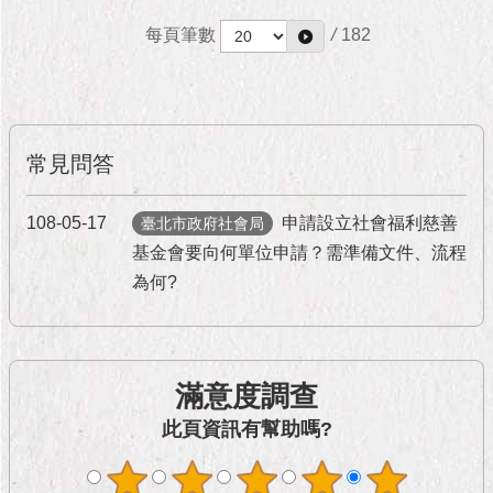
隱
私
每頁筆數
/
182
權
及
資
訊
安
常見問答
全
政
策
108-05-17
申請設立社會福利慈善
臺北市政府社會局
基金會要向何單位申請？需準備文件、流程
RSS
為何?
聯
絡
我
們
滿意度調查
（陳
情
此頁資訊有幫助嗎?
系
統