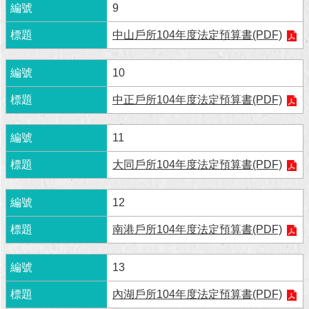
9
回
中山戶所104年度法定預算書(PDF)
首
頁
10
網
中正戶所104年度法定預算書(PDF)
站
導
覽
11
English
大同戶所104年度法定預算書(PDF)
常
12
見
問
南港戶所104年度法定預算書(PDF)
答
即
13
時
新
內湖戶所104年度法定預算書(PDF)
聞