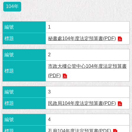
市
104年
政
公
告
1
施
秘書處104年度法定預算書(PDF)
政
願
景
2
及
成
市政大樓公管中心104年度法定預算書
果
(PDF)
市
3
政
資
民政局104年度法定預算書(PDF)
料
館
4
發
孔廟104年度法定預算書(PDF)