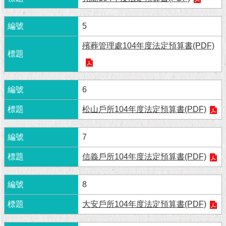
現
臺
北
5
殯葬管理處104年度法定預算書(PDF)
活
動
主
題
6
館
松山戶所104年度法定預算書(PDF)
與
民
7
互
動
信義戶所104年度法定預算書(PDF)
活
8
動
主
大安戶所104年度法定預算書(PDF)
題
館