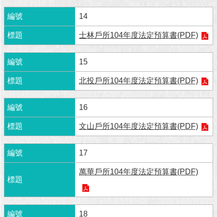
澄
14
清
士林戶所104年度法定預算書(PDF)
雙
語
詞
15
彙
北投戶所104年度法定預算書(PDF)
台
北
16
通
文山戶所104年度法定預算書(PDF)
陳
情
17
系
統
萬華戶所104年度法定預算書(PDF)
公
民
參
18