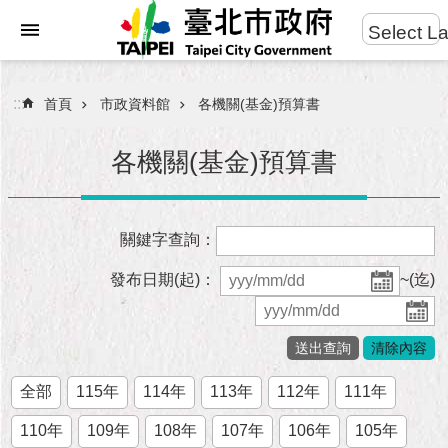
:::
Select L
進
跳到主要內容區塊
階
搜
:::
首頁
市政資料館
各機關(基金)預算書
尋
各機關(基金)預算書
市
關鍵字查詢：
民
服
發布日期(起)：
~(迄)
務
市
府
團
全部
115年
114年
113年
112年
111年
隊
110年
109年
108年
107年
106年
105年