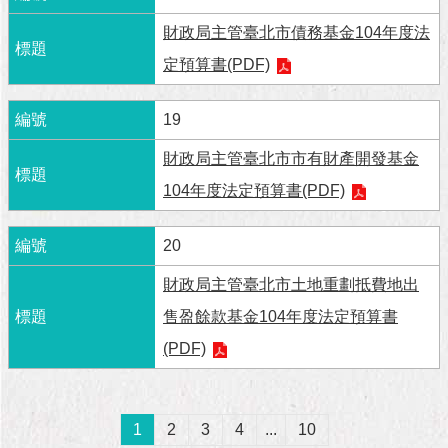
與
專
財政局主管臺北市債務基金104年度法
區
定預算書(PDF)
臺
北
19
旅
遊
財政局主管臺北市市有財產開發基金
網
104年度法定預算書(PDF)
政
府
20
網
站
財政局主管臺北市土地重劃抵費地出
資
售盈餘款基金104年度法定預算書
料
開
(PDF)
放
宣
告
1
2
3
4
...
10