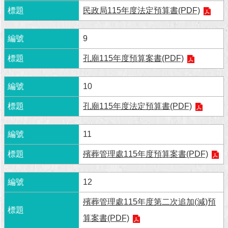
民政局115年度法定預算書(PDF)
回
首
9
頁
孔廟115年度預算案書(PDF)
網
站
導
10
覽
孔廟115年度法定預算書(PDF)
English
11
常
見
殯葬管理處115年度預算案書(PDF)
問
答
12
即
殯葬管理處115年度第二次追加(減)預
時
新
算案書(PDF)
聞