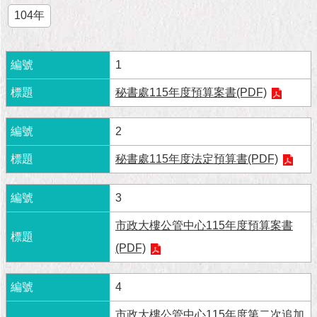
市
104年
政
公
告
1
施
秘書處115年度預算案書(PDF)
政
願
景
2
及
成
秘書處115年度法定預算書(PDF)
果
3
市
政
市政大樓公管中心115年度預算案書
資
(PDF)
料
館
4
發
市政大樓公管中心115年度第二次追加