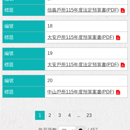
與
專
信義戶所115年度法定預算書(PDF)
區
18
臺
北
大安戶所115年度預算案書(PDF)
旅
遊
網
19
政
大安戶所115年度法定預算書(PDF)
府
網
20
站
資
中山戶所115年度預算案書(PDF)
料
開
放
宣
1
2
3
4
...
23
告
每頁筆數
/
457