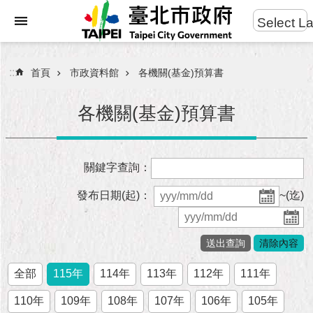
:::
Select L
進
跳到主要內容區塊
階
搜
:::
首頁
市政資料館
各機關(基金)預算書
尋
各機關(基金)預算書
市
關鍵字查詢：
民
服
發布日期(起)：
~(迄)
務
市
府
團
全部
115年
114年
113年
112年
111年
隊
110年
109年
108年
107年
106年
105年