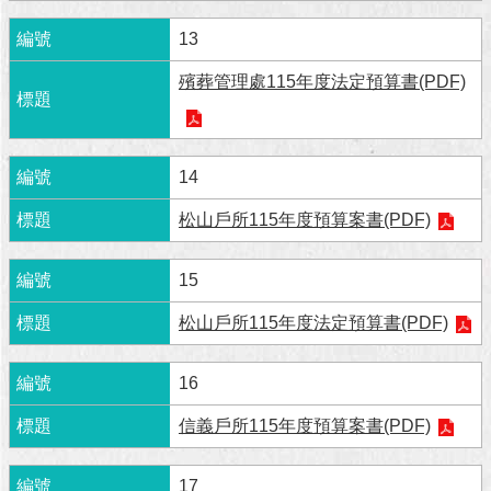
澄
13
清
殯葬管理處115年度法定預算書(PDF)
雙
語
詞
彙
14
台
松山戶所115年度預算案書(PDF)
北
通
15
陳
松山戶所115年度法定預算書(PDF)
情
系
統
16
公
信義戶所115年度預算案書(PDF)
民
參
17