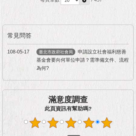
隱
私
權
及
資
訊
常見問答
安
全
108-05-17
申請設立社會福利慈善
臺北市政府社會局
政
策
基金會要向何單位申請？需準備文件、流程
為何?
RSS
聯
絡
滿意度調查
我
們
此頁資訊有幫助嗎?
（陳
情
系
統