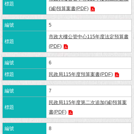
現
臺
(減)預算案書(PDF)
北
5
活
動
市政大樓公管中心115年度法定預算書
主
(PDF)
題
館
6
與
民政局115年度預算案書(PDF)
民
互
動
7
民政局115年度第二次追加(減)預算案
活
動
書(PDF)
主
題
8
館