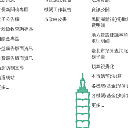
市長新聞稿專區
機關工作報告
資訊公開
電子公告欄
市政白皮書
民間團體補(捐)助
費明細
一般徵收查詢專區
地方建設建議事項
回饋金專區
處理明細
公益廣告版面資訊
臺北市預算查詢服
務平臺
收費廣告版面資訊
預算視覺化
酒駕防制宣導
本市總預(決)算
精選網站
各機關(基金)預算
多...
各機關(基金)決算
更多...