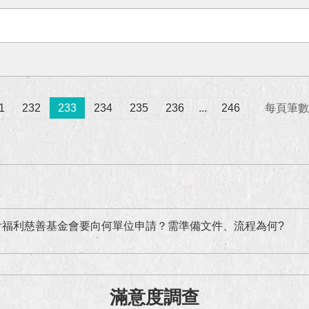
1
232
233
234
235
236
...
246
每頁筆數
會福利慈善基金會要向何單位申請？需準備文件、流程為何?
滿意度調查