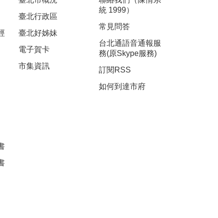
統 1999）
臺北行政區
常見問答
經
臺北好姊妹
台北通語音通報服
電子賀卡
務(原Skype服務)
市集資訊
訂閱RSS
如何到達市府
書
書