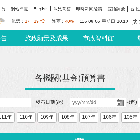
首頁
網站導覽
常見問答
即時新聞澄清
雙語詞彙
台北
English
氣溫：
27 - 29 ℃
降雨：
40%
115-08-06
星期四
20:10
公告
施政願景及成果
市政資料館
各機關(基金)預算書
發布日期(起)：
~(迄)
111年
110年
109年
108年
107年
106年
105年