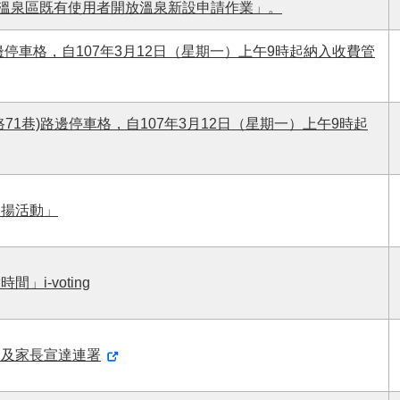
路溫泉區既有使用者開放溫泉新設申請作業」。
邊停車格，自107年3月12日（星期一）上午9時起納入收費管
1巷)路邊停車格，自107年3月12日（星期一）上午9時起
表揚活動」
i-voting
員及家長宣達連署