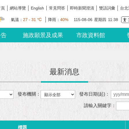
首頁
網站導覽
常見問答
即時新聞澄清
雙語詞彙
台北
English
氣溫：
27 - 31 ℃
降雨：
40%
115-08-06
星期四
11:38
公告
施政願景及成果
市政資料館
最新消息
發布機關：
發布日期(起)：
請輸入關鍵字：
標題