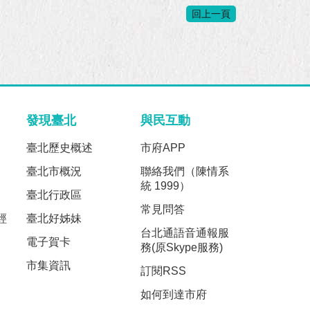
回上一頁
發現臺北
與民互動
臺北歷史概述
市府APP
臺北市概況
聯絡我們（陳情系
統 1999）
臺北行政區
常見問答
經
臺北好姊妹
台北通語音通報服
電子賀卡
務(原Skype服務)
市集資訊
訂閱RSS
如何到達市府