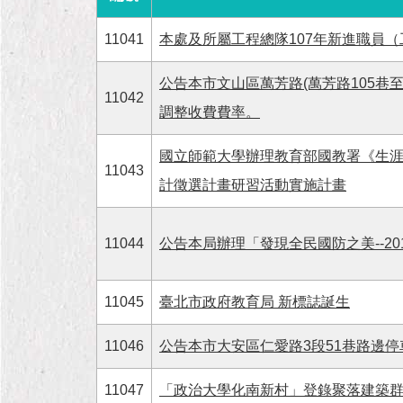
11041
本處及所屬工程總隊107年新進職員
公告本市文山區萬芳路(萬芳路105巷至
11042
調整收費費率。
國立師範大學辦理教育部國教署《生
11043
計徵選計畫研習活動實施計畫
11044
公告本局辦理「發現全民國防之美--2
11045
臺北市政府教育局 新標誌誕生
11046
公告本市大安區仁愛路3段51巷路邊停
11047
「政治大學化南新村」登錄聚落建築