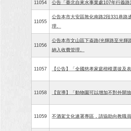
11054
公告「臺北自來水事業處107年行義
公告本市大安區敦化南路2段331巷路
11055
理。
公告本市文山區下崙路(光輝路至光輝路7
11056
納入收費管理。
11057
【公告】「全國慈孝家庭楷模選拔及
11058
【宣導】「動物園可以增加不對外開放時間」
11059
不酒駕文化連署專區，請協助向教職