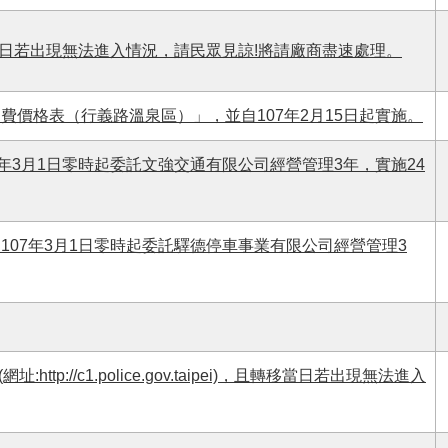
當日若出現無法進入情況，請民眾見諒!將請廠商盡速處理。
費價格表（行義路溫泉區）」，並自107年2月15日起實施。
年3月1日零時起委託文強交通有限公司經營管理3年，實施24
107年3月1日零時起委託驛德停車事業有限公司經營管理3
ttp://c1.police.gov.taipei)，且轉移當日若出現無法進入