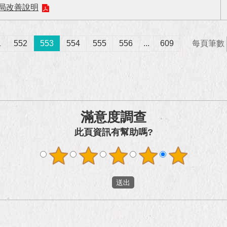
傳局改善說明
1
552
553
554
555
556
...
609
每頁筆數
滿意度調查
此頁資訊有幫助嗎?