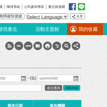
通
陳情系統
公民參與專區
臺北旅遊網
無障礙快捷鍵
Select Language
▼
分享
發現臺北
活動主題館
我的收藏
~(迄)
發布日期
發布機關