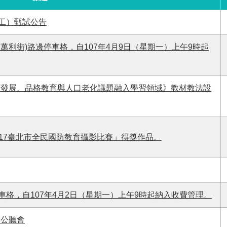
（工）甄試公告
萬利街)路邊停車格，自107年4月9日（星期一）上午9時起
涯發展、品格教育與人口老化議題融入學習領域》教材教法設
017臺北市全民國防教育攝影比賽」得獎作品。
車格，自107年4月2日（星期一）上午9時起納入收費管理。
群公聽會