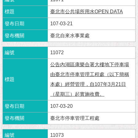
隱
私
臺北市公共場所用水OPEN DATA
權
及
107-03-21
資
訊
臺北自來水事業處
安
全
11072
政
策
公告內湖區康樂合署大樓地下停車場
RSS
由臺北市停車管理工程處（以下簡稱
本處）經營管理，自107年3月21日
聯
絡
（星期三）起實施收費。
我
們
107-03-20
（陳
臺北市停車管理工程處
情
系
統
11073