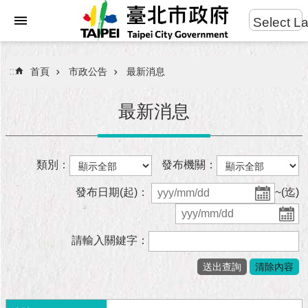
:::
Select L
進
跳到主要內容區塊
階
搜
:::
首頁
市政公告
最新消息
尋
最新消息
市
類別：
發布機關：
民
服
發布日期(起)：
~(迄)
務
市
請輸入關鍵字：
府
團
隊