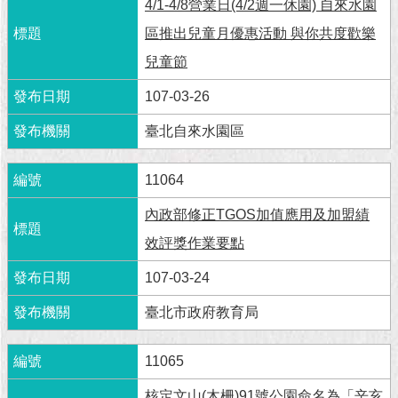
現
4/1-4/8營業日(4/2週一休園) 自來水園
臺
區推出兒童月優惠活動 與你共度歡樂
北
兒童節
活
107-03-26
動
主
臺北自來水園區
題
館
11064
與
內政部修正TGOS加值應用及加盟績
民
效評獎作業要點
互
動
107-03-24
活
臺北市政府教育局
動
主
11065
題
館
核定文山(木柵)91號公園命名為「辛亥