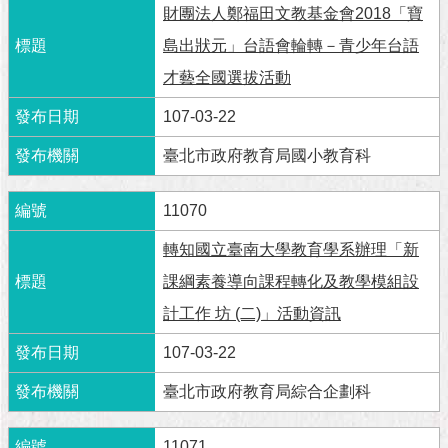
與
財團法人鄭福田文教基金會2018「寶
專
區
島出狀元」台語會輪轉－青少年台語
才藝全國選拔活動
臺
北
107-03-22
旅
遊
臺北市政府教育局國小教育科
網
11070
政
府
轉知國立臺南大學教育學系辦理「新
網
課綱素養導向課程轉化及教學模組設
站
資
計工作 坊 (二)」活動資訊
料
開
107-03-22
放
宣
臺北市政府教育局綜合企劃科
告
11071