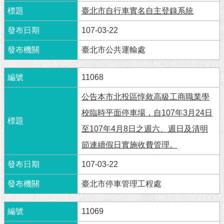
澄
臺北市自行車實名自主登錄系統
清
107-03-22
雙
臺北市公共運輸處
語
詞
彙
11068
台
公告本市北投區惇敘高級工商職業學
北
校臨時平面停車場，自107年3月24日
通
至107年4月8日之週六、週日及清明
陳
節連續假日實施收費管理。
情
系
107-03-22
統
臺北市停車管理工程處
公
民
11069
參