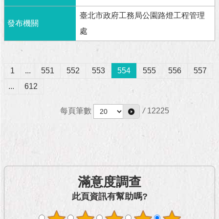
臺北市政府工務局公園路燈工程管理
處
1
...
551
552
553
554
555
556
557
...
612
每頁筆數
/
12225
滿意度調查
此頁資訊有幫助嗎?