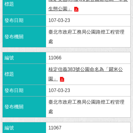
生態公園」
回
首
107-03-23
頁
臺北市政府工務局公園路燈工程管理
網
處
站
導
覽
11066
English
核定信義383號公園命名為「糶米公
園」
常
見
107-03-23
問
答
臺北市政府工務局公園路燈工程管理
處
即
時
新
11067
聞