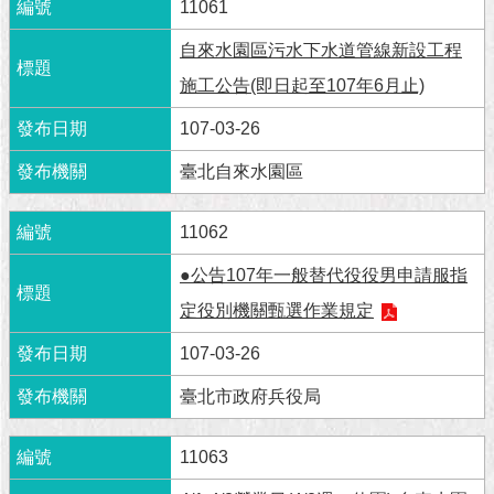
市
11061
政
公
自來水園區污水下水道管線新設工程
告
施工公告(即日起至107年6月止)
107-03-26
施
政
臺北自來水園區
願
景
及
11062
成
果
●公告107年一般替代役役男申請服指
定役別機關甄選作業規定
市
政
107-03-26
資
料
臺北市政府兵役局
館
11063
發