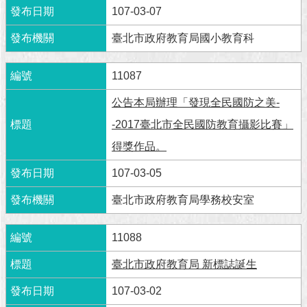
107-03-07
澄
清
臺北市政府教育局國小教育科
雙
語
11087
詞
彙
公告本局辦理「發現全民國防之美-
-2017臺北市全民國防教育攝影比賽」
台
得獎作品。
北
通
107-03-05
陳
臺北市政府教育局學務校安室
情
系
統
11088
臺北市政府教育局 新標誌誕生
公
民
107-03-02
參