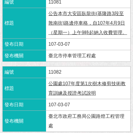
市
11081
政
公
公告本市大安區臥龍街(基隆路3段至
告
敦南街)路邊停車格，自107年4月9日
（星期一）上午9時起納入收費管理。
施
政
107-03-07
願
景
臺北市停車管理工程處
及
成
11082
果
公園處107年度第1次樹木修剪技術教
市
育訓練及授證考試說明
政
資
107-03-07
料
館
臺北市政府工務局公園路燈工程管理
處
發