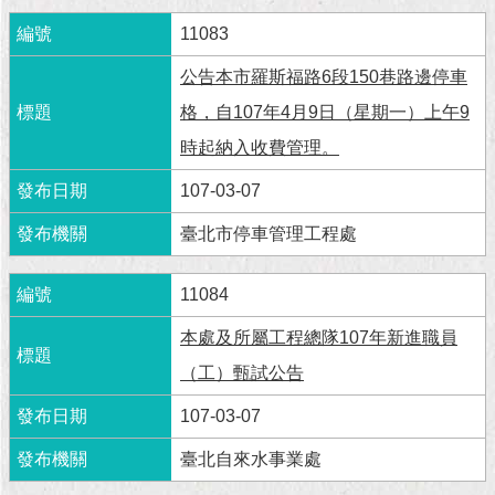
現
臺
11083
北
公告本市羅斯福路6段150巷路邊停車
活
格，自107年4月9日（星期一）上午9
動
時起納入收費管理。
主
題
107-03-07
館
臺北市停車管理工程處
與
民
11084
互
動
本處及所屬工程總隊107年新進職員
（工）甄試公告
活
動
107-03-07
主
題
臺北自來水事業處
館