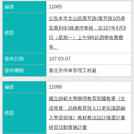
11085
回
首
公告本市文山區萬芳路(萬芳路105巷
頁
至萬利街)路邊停車格，自107年4月9
網
日（星期一）上午9時起調整收費費
站
率。
導
覽
107-03-07
English
臺北市停車管理工程處
常
11086
見
問
國立師範大學辦理教育部國教署《生
答
涯發展、品格教育與人口老化議題融
即
入學習領域》教材教法設計徵選計畫
時
新
研習活動實施計畫
聞