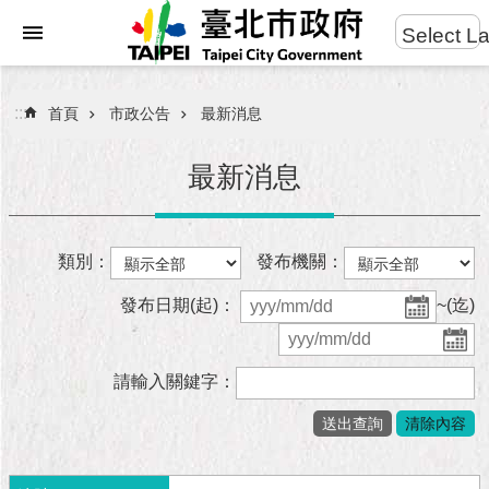
:::
Select L
進
跳到主要內容區塊
階
搜
:::
首頁
市政公告
最新消息
尋
最新消息
市
類別：
發布機關：
民
服
發布日期(起)：
~(迄)
務
市
請輸入關鍵字：
府
團
隊