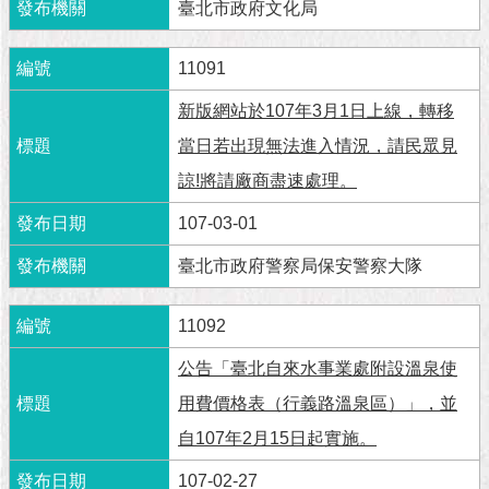
隱
臺北市政府文化局
私
權
11091
及
資
新版網站於107年3月1日上線，轉移
訊
安
當日若出現無法進入情況，請民眾見
全
諒!將請廠商盡速處理。
政
策
107-03-01
RSS
臺北市政府警察局保安警察大隊
聯
11092
絡
我
公告「臺北自來水事業處附設溫泉使
們
（陳
用費價格表（行義路溫泉區）」，並
情
自107年2月15日起實施。
系
統
107-02-27