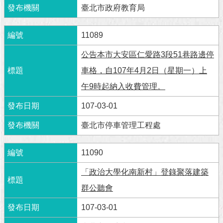
與
臺北市政府教育局
專
區
11089
臺
公告本市大安區仁愛路3段51巷路邊停
北
旅
車格，自107年4月2日（星期一）上
遊
午9時起納入收費管理。
網
107-03-01
政
府
臺北市停車管理工程處
網
站
資
11090
料
開
「政治大學化南新村」登錄聚落建築
放
群公聽會
宣
告
107-03-01