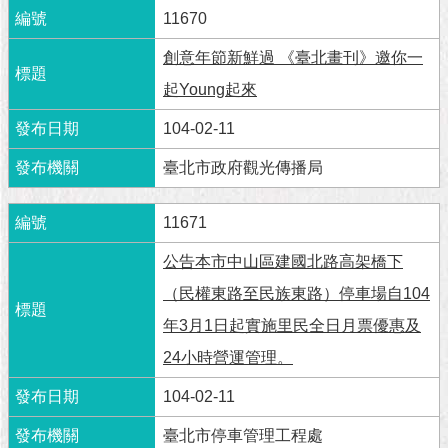
隱
11670
私
權
創意年節新鮮過 《臺北畫刊》邀你一
及
資
起Young起來
訊
104-02-11
安
全
臺北市政府觀光傳播局
政
策
11671
RSS
公告本市中山區建國北路高架橋下
聯
（民權東路至民族東路）停車場自104
絡
我
年3月1日起實施里民全日月票優惠及
們
24小時營運管理。
（陳
情
104-02-11
系
統
臺北市停車管理工程處