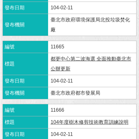
104-02-11
回
首
臺北市政府環境保護局北投垃圾焚化
頁
廠
網
站
11665
導
覽
都更中心第二波海選 全面推動臺北市
公辦更新
English
104-02-11
常
見
臺北市政府都市發展局
問
答
11666
即
104年度樹木修剪技術教育訓練說明
時
新
104-02-11
聞