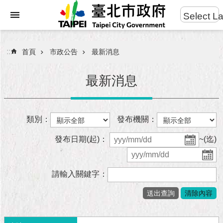
:::
Select L
進
跳到主要內容區塊
階
搜
:::
首頁
市政公告
最新消息
尋
最新消息
市
類別：
發布機關：
民
服
發布日期(起)：
~(迄)
務
市
請輸入關鍵字：
府
團
隊