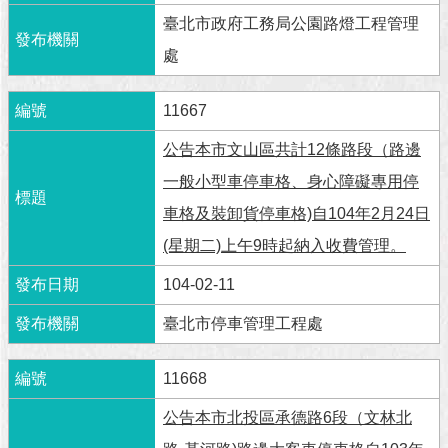
澄
臺北市政府工務局公園路燈工程管理
清
處
雙
語
11667
詞
彙
公告本市文山區共計12條路段（路邊
一般小型車停車格、身心障礙專用停
台
車格及裝卸貨停車格)自104年2月24日
北
通
(星期二)上午9時起納入收費管理。
陳
104-02-11
情
系
臺北市停車管理工程處
統
11668
公
民
公告本市北投區承德路6段（文林北
參