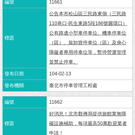
市
11661
政
公
公告本市松山區三民路東側（三民路
告
110巷口-民生東路5段186號圓環口）
公有路邊小型車停車位、機車停車位
施
政
（區）、裝卸貨停車位（區）及身心
願
障礙者專用停車位等，暫停營運管理
景
及
並禁止停車。
成
果
104-02-13
臺北市停車管理工程處
市
政
資
11662
料
好消息！北市觀傳局提供旅館業無障
館
礙設施補助，每項最高50萬歡迎業者
發
申請！