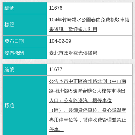
11676
104年竹崎親水公園春節免費接駁車搭
乘資訊，歡迎多加利用
104-02-09
臺北市政府觀光傳播局
11677
公告本市中正區徐州路北側（中山南
路-徐州路5號聯合辦公大樓停車場出
入口）公有路邊汽、機停車位
（區）、裝卸貨停車位、身心障礙者
專用停車位等，暫停收費管理並禁止
停車。