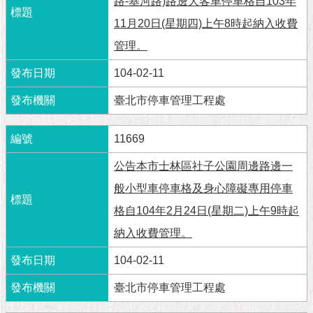
路-基河路)路邊大客車停車格自103年
與
專
11月20日(星期四)上午8時起納入收費
區
管理。
臺
104-02-11
北
旅
臺北市停車管理工程處
遊
網
11669
政
公告本市士林區社子公園周邊路邊一
府
網
般小型車停車格及身心障礙專用停車
站
格自104年2月24日(星期二)上午9時起
資
料
納入收費管理。
開
放
104-02-11
宣
告
臺北市停車管理工程處