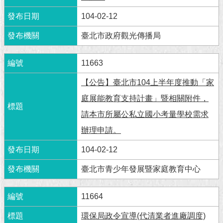
現
臺
104-02-12
北
臺北市政府觀光傳播局
活
動
11663
主
題
【公告】臺北市104上半年度推動「家
館
庭展能教育支持計畫」暨相關附件，
請本市所屬公私立國小考量學校需求
與
民
辦理申請。
互
動
104-02-12
臺北市青少年發展暨家庭教育中心
活
動
主
11664
題
館
環保局政令宣導(代清業者進廠調度)