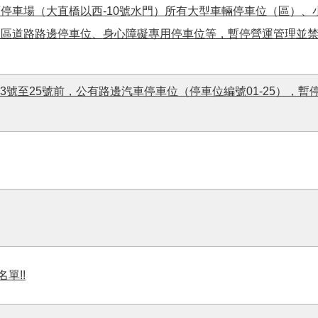
停車場（大直橋以西-10號水門）所有大型車輛停車位（區）、
園區道路路邊停車位、身心障礙專用停車位等，暫停營運管理並
弄3號至25號前，公有路邊汽車停車位（停車位編號01-25），暫
單!!