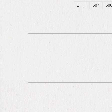
1
...
587
58