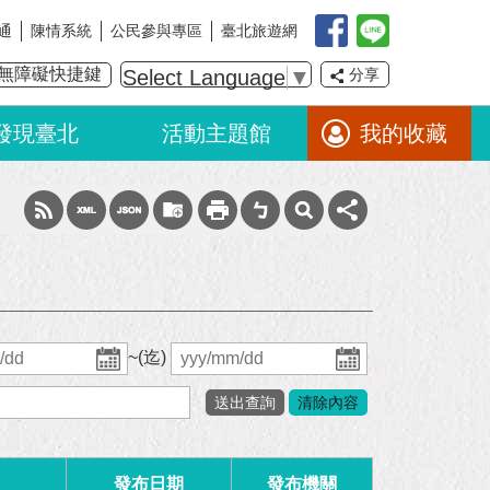
通
陳情系統
公民參與專區
臺北旅遊網
無障礙快捷鍵
Select Language
▼
分享
發現臺北
活動主題館
我的收藏
~(迄)
發布日期
發布機關