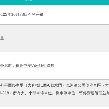
03年10月28日召開完畢
計畫
─臺北市明倫高中美術班師生聯展
外平面停車場（大直橋以西-8號水門）臨河濱公園側停車區（
739-818）所有大、小型車停車位、機車停車位，暫停營運管理並