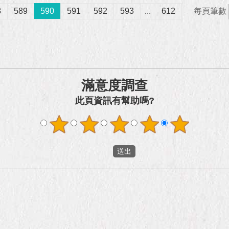
8
589
590
591
592
593
...
612
每頁筆數
滿意度調查
此頁資訊有幫助嗎?