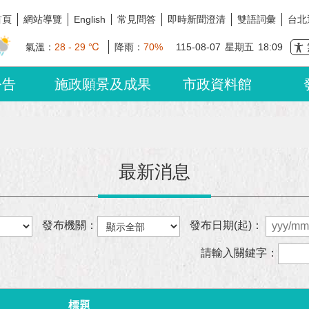
首頁
網站導覽
常見問答
即時新聞澄清
雙語詞彙
台北
English
氣溫：
28 - 29 ℃
降雨：
70%
115-08-07
星期五
18:09
公告
施政願景及成果
市政資料館
最新消息
發布機關：
發布日期(起)：
請輸入關鍵字：
標題