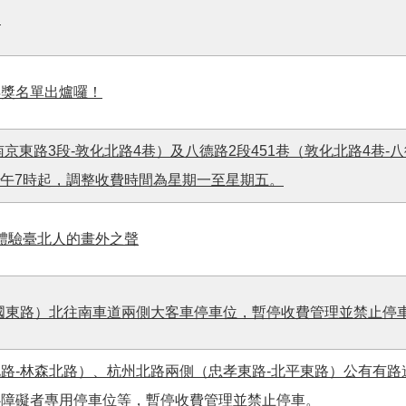
動
得獎名單出爐囉！
京東路3段-敦化北路4巷）及八德路2段451巷（敦化北路4巷-八
日上午7時起，調整收費時間為星期一至星期五。
你體驗臺北人的畫外之聲
國東路）北往南車道兩側大客車停車位，暫停收費管理並禁止停
路-林森北路）、杭州北路兩側（忠孝東路-北平東路）公有有路
心障礙者專用停車位等，暫停收費管理並禁止停車。