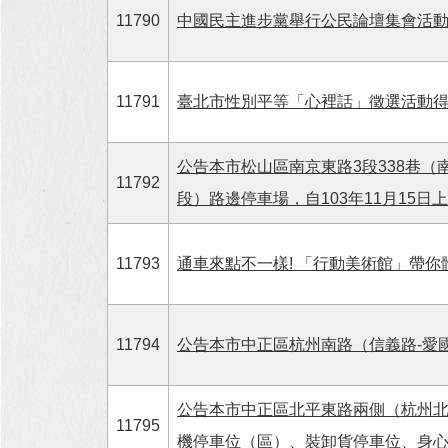
11790
中國民主進步黨舉行公民論壇集會活
11791
臺北市性別平等「心裡話」徵選活動
公告本市松山區南京東路3段338巷（南
11792
段）路邊停車場，自103年11月15
11793
通車來點不一樣! 「行動美術館」帶
11794
公告本市中正區杭州南路（信義路-愛
公告本市中正區北平東路兩側（杭州北
11795
機停車位（區）、裝卸貨停車位、身