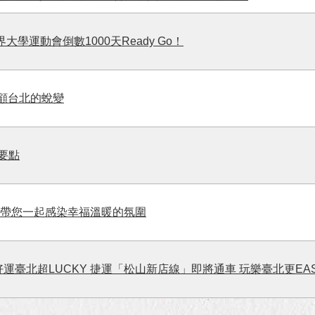
大學運動會倒數1000天Ready Go！
回顧台北的蛻變
要點
PEI》帶您一起感染幸福溫暖的氛圍
運臺北超LUCKY 捷運「松山新店線」即將通車 玩樂臺北更EA