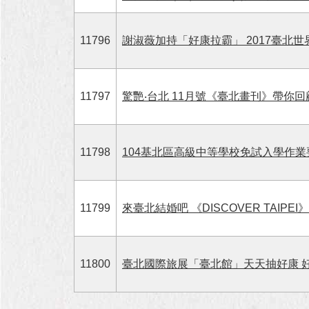
11796
謝淑薇加持「好康拉霸」 2017臺北世界
11797
驚艷‧台北 11月號《臺北畫刊》帶你
11798
104基北區高級中等學校免試入學作業
11799
來臺北結婚吧 《DISCOVER TAI
11800
臺北國際旅展「臺北館」天天抽好康 好