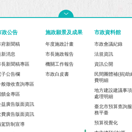
市政公告
施政願景及成果
市政資料館
市府新聞稿
年度施政計畫
市政會議紀錄
最新消息
市長施政報告
法規資訊
市長新聞稿專區
機關工作報告
資訊公開
電子公告欄
市政白皮書
民間團體補(捐)助
費明細
一般徵收查詢專區
地方建設建議事項
回饋金專區
處理明細
公益廣告版面資訊
臺北市預算查詢服
務平臺
收費廣告版面資訊
預算視覺化
酒駕防制宣導