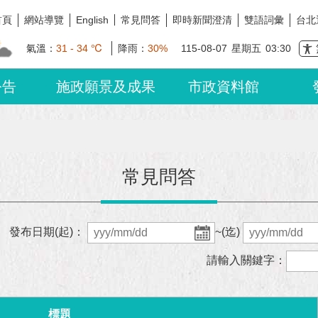
首頁
網站導覽
常見問答
即時新聞澄清
雙語詞彙
台北
English
氣溫：
31 - 34 ℃
降雨：
30%
115-08-07
星期五
03:30
公告
施政願景及成果
市政資料館
常見問答
發布日期(起)：
~(迄)
請輸入關鍵字：
標題