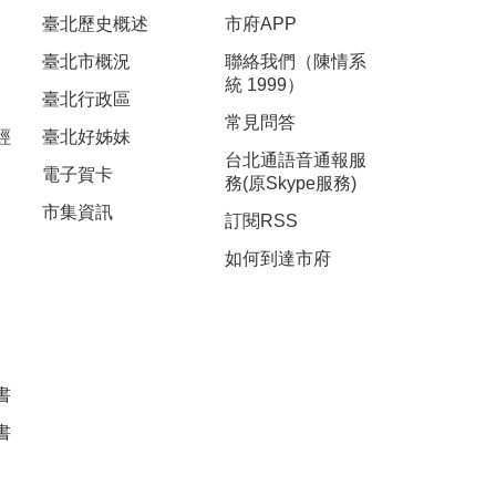
臺北歷史概述
市府APP
臺北市概況
聯絡我們（陳情系
統 1999）
臺北行政區
常見問答
經
臺北好姊妹
台北通語音通報服
電子賀卡
務(原Skype服務)
市集資訊
訂閱RSS
如何到達市府
書
書