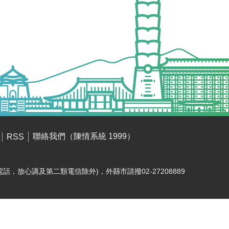
聯絡我們（陳情系統 1999）
RSS
電話，放心講及第二類電信除外)，外縣市請撥02-27208889