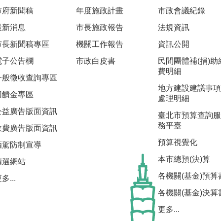
市府新聞稿
年度施政計畫
市政會議紀錄
最新消息
市長施政報告
法規資訊
市長新聞稿專區
機關工作報告
資訊公開
電子公告欄
市政白皮書
民間團體補(捐)助
費明細
一般徵收查詢專區
地方建設建議事項
回饋金專區
處理明細
公益廣告版面資訊
臺北市預算查詢服
務平臺
收費廣告版面資訊
預算視覺化
酒駕防制宣導
本市總預(決)算
精選網站
各機關(基金)預算
多...
各機關(基金)決算
更多...