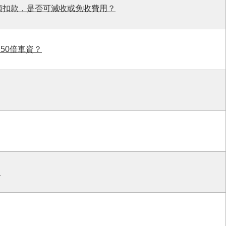
須扣款，是否可減收或免收費用？
50倍車資？
？