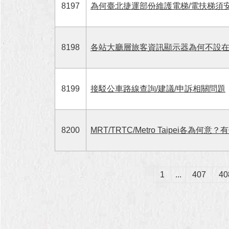
8197
為何臺北捷運部份維護電梯/電扶梯須
8198
各站大廳層旅客資訊顯示器為何不設
8199
接駁公車路線查詢/建議/申訴相關問題
8200
MRT/TRTC/Metro Taipei各為何意
1
...
407
40