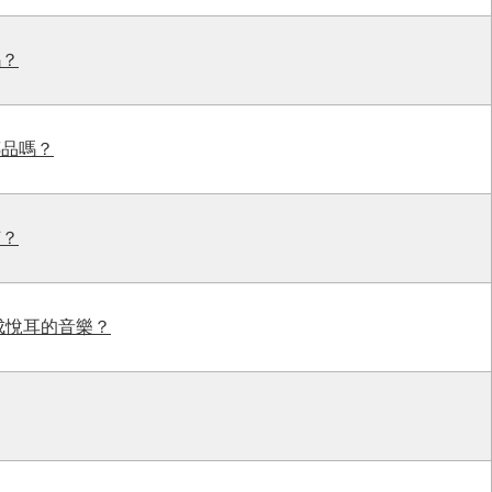
嗎？
傳品嗎？
何？
成悅耳的音樂？