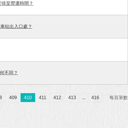
安排至營運時間？
在車站出入口處？
？有何不同？
8
409
410
411
412
413
...
416
每頁筆數