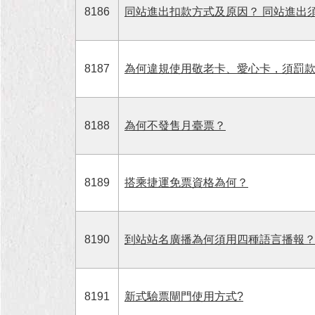
8186
同站進出扣款方式及原因？ 同站進出
8187
為何違規使用敬老卡、愛心卡，須罰款
8188
為何不發售月臺票？
8189
搭乘捷運免票資格為何？
8190
到站站名廣播為何須用四種語言播報
8191
新式驗票閘門使用方式?