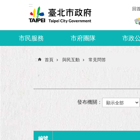
:::
跳到主要內容區塊
回
市民服務
市府團隊
市政
:::
首頁
與民互動
常見問答
發布機關：
編號