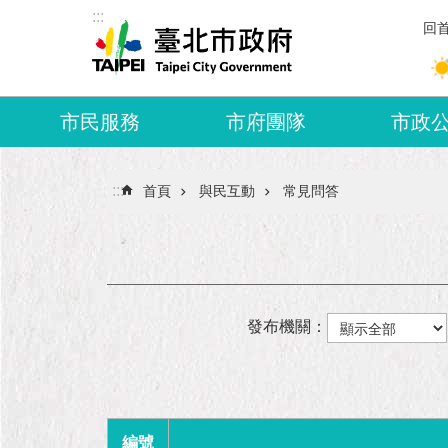
:::
跳到主要內容區塊
回
市民服務
市府團隊
市政
:::
首頁
與民互動
常見問答
發布機關：
編號