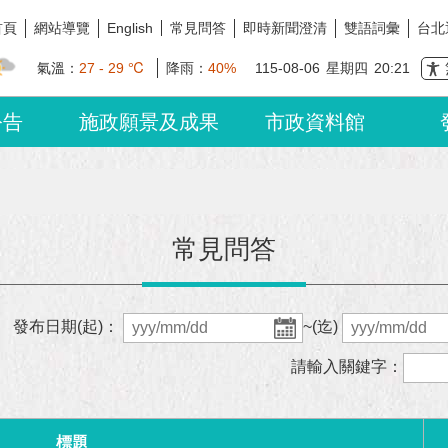
首頁
網站導覽
常見問答
即時新聞澄清
雙語詞彙
台北
English
氣溫：
27 - 29 ℃
降雨：
40%
115-08-06
星期四
20:21
公告
施政願景及成果
市政資料館
常見問答
發布日期(起)：
~(迄)
請輸入關鍵字：
標題