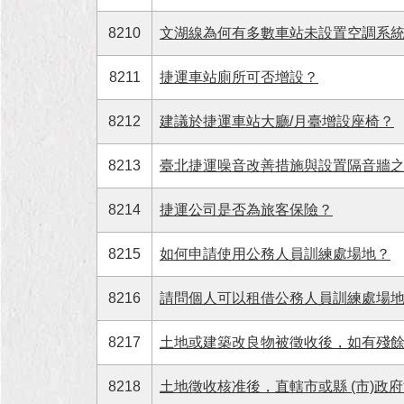
8210
文湖線為何有多數車站未設置空調系統
8211
捷運車站廁所可否增設？
8212
建議於捷運車站大廳/月臺增設座椅？
8213
臺北捷運噪音改善措施與設置隔音牆
8214
捷運公司是否為旅客保險？
8215
如何申請使用公務人員訓練處場地？
8216
請問個人可以租借公務人員訓練處場
8217
土地或建築改良物被徵收後，如有殘
8218
土地徵收核准後，直轄市或縣 (市)政