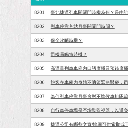
8201
臺北捷運列車開關門時機為何？是由
8202
列車停靠各站月臺開關門時間？
8203
保全吹哨時機？
8204
司機員鳴笛時機？
8205
高運量列車車廂內口語廣播及預錄廣
8206
旅客在車廂內身體不適須緊急醫療，
8207
為何列車停靠月臺會對不準候車排隊箭
8208
自行車停車場是否增裝監視器，以避
8209
捷運公司有哪些文宣/地圖可供索取或