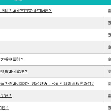
誰控制？如被車門夾到怎麼辦？
播之播報原則？
司機員如何處理？
頭？假如列車發生越位狀況，公司相關處理程序為何?
免失竊？
下載？