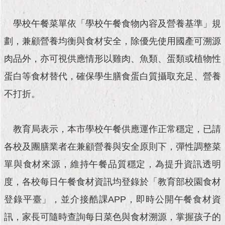
現
臺
學校午餐菜單依「學校午餐食物內容及營養基準」規
北
劃，兼顧營養均衡與食材安全，除優先使用國產可溯源
活
肉品外，亦可視供應情形以雞肉、魚類、蛋類或植物性
動
主
蛋白等食材替代，確保學生膳食蛋白質攝取充足、營養
題
館
不打折。
與
教育局表示，本市學校午餐供應運作正常穩定，已請
民
互
各校及團膳業者在兼顧營養與安全原則下，彈性調整菜
動
單與食材來源，維持午餐品質穩定，為提升資訊透明
活
度，各校每日午餐食材資訊均登錄於「教育部校園食材
動
主
登錄平臺」，並介接酷課APP，即時公開午餐食材資
題
訊，家長可隨時查詢每日菜色與食材溯源，掌握孩子的
館