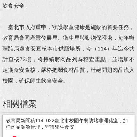
飲食安全。
回
首
頁
臺北市政府重申，守護學童健康是施政的首要任務，
教育局會同產業發展局、衛生局與動物保護處，每年辦
網
站
理跨局處食安查核本市供膳場所，今（114）年迄今共
導
覽
計查核73場，將持續將肉品列為稽查重點，並增加不
定期食安查核，嚴格把關食材品質，杜絕問題肉品流入
English
校園，確保師生飲食安全。
常
見
問
相關檔案
答
即
教育局新聞稿1141022臺北市校園午餐防堵非洲豬瘟，加
時
強肉品溯源管理，守護學生食安
新
聞