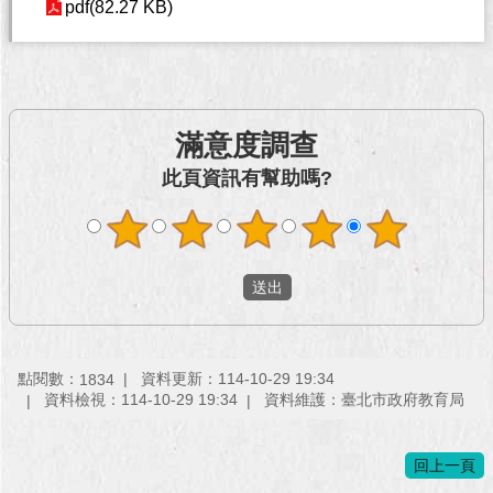
pdf(82.27 KB)
澄
清
雙
語
滿意度調查
詞
彙
此頁資訊有幫助嗎?
台
北
通
陳
情
系
統
點閱數：
資料更新：114-10-29 19:34
1834
資料檢視：114-10-29 19:34
資料維護：臺北市政府教育局
公
民
回上一頁
參