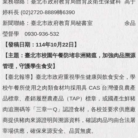
市
業務聯絡：臺北市政府教育局體育及衛生保健科 高于
政
婷科長 (02)2720-8889轉6390
公
告
新聞聯絡：臺北市政府教育局秘書室 余品
瑩督學 0930-936-532
施
政
【發稿日期：114年10月22日】
願
【主題：臺北市校園午餐防堵非洲豬瘟，加強肉品溯源
景
及
管理，守護學生食安】
成
果
【臺北報導】臺北市政府重視學生健康與飲食安全，學
校午餐所使用之肉類食材均採用具 CAS 台灣優良農產
市
政
品標章、產銷履歷農產品（TAP）標章，或國產生鮮豬
資
肉追溯碼等「三章一Q」認證食材，各校並要求供應廠
料
館
商提供豬肉來源證明與溯源資料，確認肉品均由合法屠
宰場供應，確保來源安全、品質無虞。
發