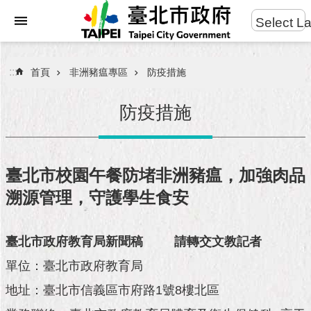
:::
Select L
進
跳到主要內容區塊
階
搜
:::
首頁
非洲豬瘟專區
防疫措施
尋
防疫措施
市
民
臺北市校園午餐防堵非洲豬瘟，加強肉品
服
溯源管理，守護學生食安
務
市
臺北市政府教育局新聞稿
請轉交文教記者
府
團
單位：臺北市政府教育局
隊
地址：臺北市信義區市府路1號8樓北區