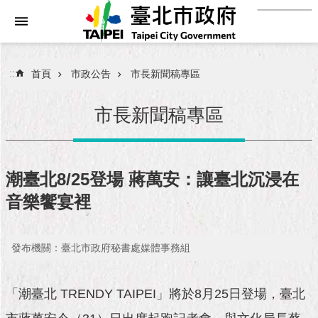
:::
跳到主要內容區塊
進
階
搜
:::
首頁
市政公告
市長新聞稿專區
尋
市長新聞稿專區
市
民
潮臺北8/25登場 蔣萬安：讓臺北沉浸在
服
音樂饗宴裡
務
市
發布機關：臺北市政府秘書處媒體事務組
府
團
隊
「潮臺北 TRENDY TAIPEI」將於8月25日登場，臺北