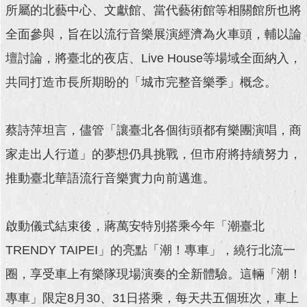
所屬的北藝中心、文獻館、當代藝術館等相關館所也將
回
全面參與，旨在以流行音樂展演經濟為火車頭，輔以論
首
頁
壇討論，將臺北的夜店、Live House等場域全面納入，
共同打造市長所期盼的「城市完整音樂季」概念。
網
站
導
蔡詩萍坦言，儘管「讓臺北各個街頭都有樂團演唱，商
覽
家走出人行道」的夢想仍具挑戰，但市府將持續努力，
English
推動臺北華語流行音樂實力向前邁進。
常
見
問
啟動儀式結束後，蔣萬安特別搭乘今年「潮臺北
答
TRENDY TAIPEI」的亮點「潮！專車」，繞行北流一
即
圈，享受車上有樂隊現場演奏的全新體驗。這輛「潮！
時
新
專車」限定8月30、31日搭乘，每天共五個班次，車上
聞