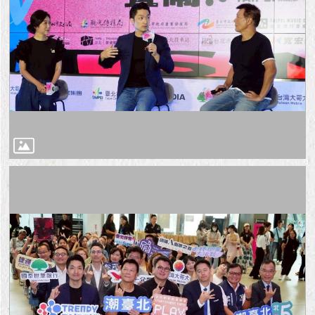
隱
私
權
及
資
訊
安
全
政
策
RSS
聯
絡
我
們
（陳
情
系
統