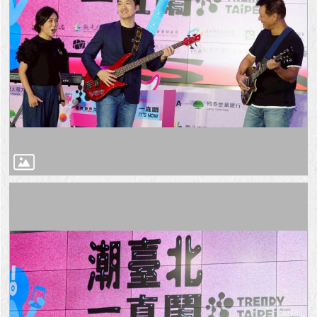
與
專
區
臺
北
旅
遊
網
政
府
網
站
資
料
開
放
宣
告