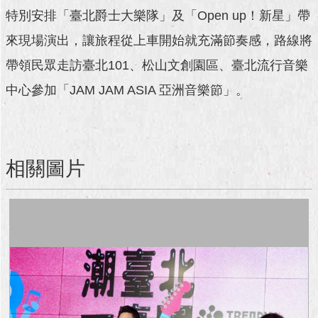
澄
特別安排「臺北爵士大樂隊」及「Open up！新星」帶
清
來現場演出，讓旅程從上車開始就充滿節奏感，路線將
雙
帶領民眾走訪臺北101、松山文創園區、臺北流行音樂
語
中心參加「JAM JAM ASIA 亞洲音樂節」。
詞
彙
台
北
相關圖片
通
陳
情
系
統
公
民
參