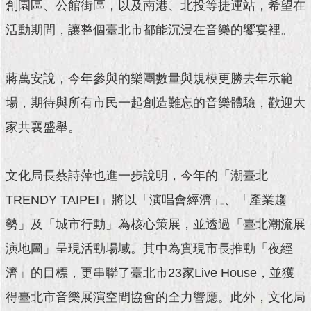
現
創園區、公館街區，以及南港、北投等捷運站，希望在
臺
活動期間，讓整個臺北市都能沉浸在音樂的饗宴裡。
北
活
蔣萬安說，今年參與的樂團數量與規模更勝去年示範
動
主
場，期待與所有市民一起創造難忘的音樂體驗，歡迎大
題
家共襄盛舉。
館
與
文化局長蔡詩萍也進一步說明，今年的「潮臺北
民
互
TRENDY TAIPEI」將以「演唱會經濟」、「產業趨
動
勢」及「城市行動」為核心策展，並透過「臺北潮流展
活
演地圖」呈現活動場域。其中為實現市長推動「夜經
動
濟」的目標，更串聯了臺北市23家Live House，並獲
主
題
得臺北市音樂展演空間協會的全力響應。此外，文化局
館