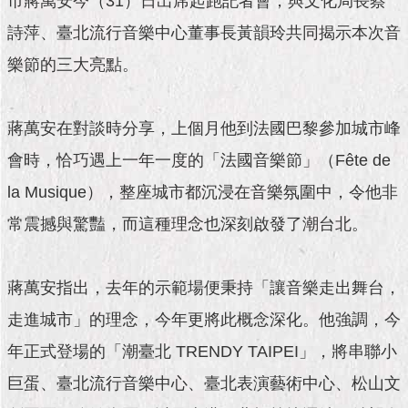
市蔣萬安今（31）日出席起跑記者會，與文化局長蔡
市
政
詩萍、臺北流行音樂中心董事長黃韻玲共同揭示本次音
公
告
樂節的三大亮點。
施
政
蔣萬安在對談時分享，上個月他到法國巴黎參加城市峰
願
會時，恰巧遇上一年一度的「法國音樂節」（Fête de
景
及
la Musique），整座城市都沉浸在音樂氛圍中，令他非
成
果
常震撼與驚豔，而這種理念也深刻啟發了潮台北。
市
蔣萬安指出，去年的示範場便秉持「讓音樂走出舞台，
政
資
走進城市」的理念，今年更將此概念深化。他強調，今
料
館
年正式登場的「潮臺北 TRENDY TAIPEI」，將串聯小
巨蛋、臺北流行音樂中心、臺北表演藝術中心、松山文
發