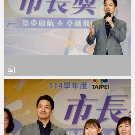
與
專
區
臺
北
旅
遊
網
政
府
網
站
資
料
開
放
宣
告