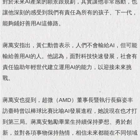
對於未來AI產業的願景跟規劃，其實讓他非常感動，也
現
臺
讓他深刻的感受到我們有責任為所有的孩子、下一代，
北
能夠鋪好善用AI這條路。
活
動
主
蔣萬安指出，黃仁勳曾表示，人們不會輸給AI，但可能
題
輸給善用AI的人。他認為，面對科技快速發展，社會有
館
責任協助年輕世代建立運用AI的能力，以迎接未來挑
與
戰。
民
互
動
蔣萬安也提到，超微（AMD）董事長暨執行長蘇姿丰
活
訪臺時曾以棒球比賽比喻AI發展進程，她說現在也才打
動
到第三局。蔣萬安勉勵畢業生持續保持夢想、勇於創
主
題
新，並對各項事物保持熱情，相信未來都能在不同領域
館