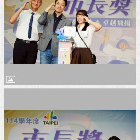
澄
清
雙
語
詞
彙
台
北
通
陳
情
系
統
公
民
參