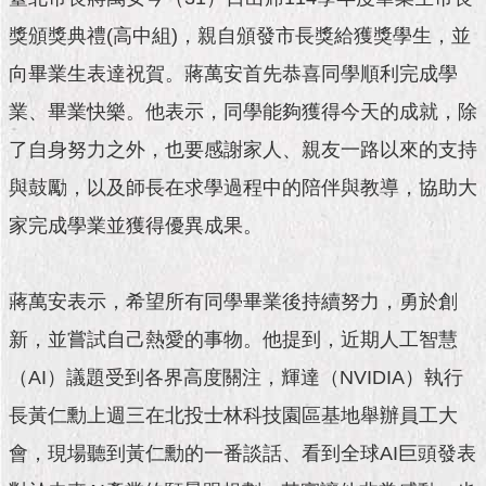
市
政
獎頒獎典禮(高中組)，親自頒發市長獎給獲獎學生，並
公
告
向畢業生表達祝賀。蔣萬安首先恭喜同學順利完成學
業、畢業快樂。他表示，同學能夠獲得今天的成就，除
施
了自身努力之外，也要感謝家人、親友一路以來的支持
政
願
與鼓勵，以及師長在求學過程中的陪伴與教導，協助大
景
及
家完成學業並獲得優異成果。
成
果
蔣萬安表示，希望所有同學畢業後持續努力，勇於創
市
新，並嘗試自己熱愛的事物。他提到，近期人工智慧
政
資
（AI）議題受到各界高度關注，輝達（NVIDIA）執行
料
館
長黃仁勳上週三在北投士林科技園區基地舉辦員工大
會，現場聽到黃仁勳的一番談話、看到全球AI巨頭發表
發