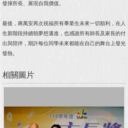
發揮所長、展現自我價值。
回
首
最後，蔣萬安再次祝福所有畢業生未來一切順利，在人
頁
生新階段持續朝夢想邁進，也感謝所有師長及家長的付
網
站
出與陪伴，期許每位同學未來都能在自己的舞台上發光
導
發熱。
覽
English
相關圖片
常
見
問
答
即
時
新
聞