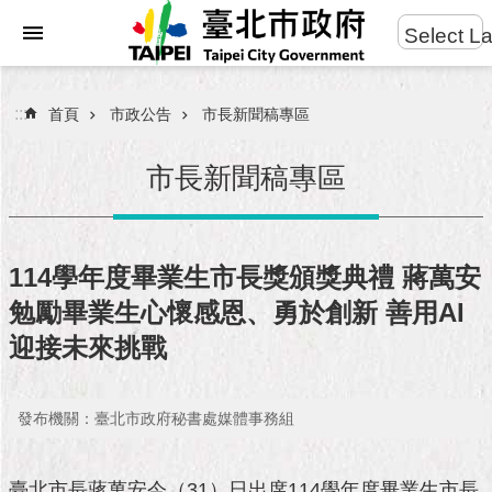
:::
Select L
進
跳到主要內容區塊
階
搜
:::
首頁
市政公告
市長新聞稿專區
尋
市長新聞稿專區
市
民
114學年度畢業生市長獎頒獎典禮 蔣萬安
服
勉勵畢業生心懷感恩、勇於創新 善用AI
務
迎接未來挑戰
市
府
團
發布機關：臺北市政府秘書處媒體事務組
隊
臺北市長蔣萬安今（31）日出席114學年度畢業生市長