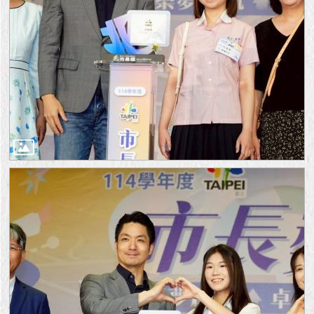
隱
私
權
及
資
訊
安
全
政
策
RSS
聯
絡
我
們
（陳
情
系
統