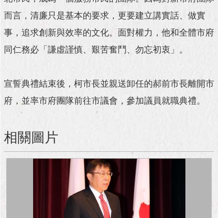
與
專
而言，清廉只是基本的要求，更要建立講實話、做實
區
事，追求創新與效率的文化。面對權力，他和全體市府
臺
同仁務必「謙虛謹慎、艱苦奮鬥、勿忘初衷」。
北
旅
遊
宣誓典禮結束後，柯市長並親送卸任的郝前市長離開市
網
府，並率市府團隊前往市議會，參加議員就職典禮。
政
府
網
相關圖片
站
資
料
開
放
宣
告