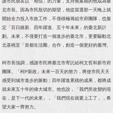
謝市民朋友以「相信」的力量，支持無黨籍的他成為臺
市
政
北市長。因為市民殷切的期望，他從當選那一天晚上就
公
告
開始全力投入市政工作，不僅積極籌組市府團隊，也擬
定「百日維新、四年躍進、五十年未來」的臺北新計
施
政
劃。未來，不僅要打造一個進步的臺北市，更要驅動北
願
北基桃宜「首都生活圈」合作，創造一個更好的臺灣。
景
及
成
果
柯市長強調，感謝市民將臺北市寄託給柯文哲和新市府
團隊。「柯P新政」未來一百天的努力，將使市民天天
市
政
感受到城市進步的脈動；四年躍進累積的成果，都將成
資
就未來五十年的偉大城市。他也說，「我們所改變的現
料
館
在，是下一代的未來」，「我們現在就要上工了」，希
望大家一齊努力。
發