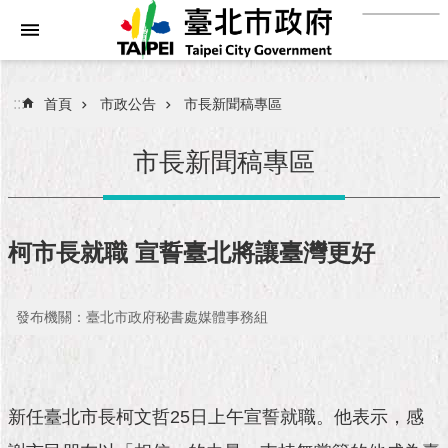
:::
跳到主要內容區塊
進
階
搜
:::
首頁
市政公告
市長新聞稿專區
尋
市長新聞稿專區
市
民
柯市長就職 宣誓臺北將讓臺灣更好
服
務
發布機關：臺北市政府秘書處媒體事務組
市
府
團
隊
新任臺北市長柯文哲25日上午宣誓就職。他表示，感