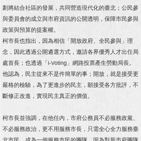
澄
劃將結合社區的發展，共同營造現代化的臺北；公民參
清
與委員會的成立與市府資訊的公開透明，保障市民參與
雙
政策與預算的提案權。
語
詞
柯市長也指出，因為相信「開放政府、全民參與」理
彙
念，因此透過公開遴選方式，邀請各界優秀人才出任局
台
處首長；也透過「i-Voting」網路投票產生勞動局長。
北
他認為，民主從來不是件簡單的事；開放，就是接受更
通
嚴格的檢驗，為了更進步的民主，願接受各方批評，不
陳
情
斷修正改進，實現民主真正的價值。
系
統
柯市長並強調，在他任內，市府公務員不必服務政黨、
公
不必服務政治，更不用服務市長，只需全心全力服務臺
民
參
北市民，成為一個服務市民的團隊。因為對新市府團隊