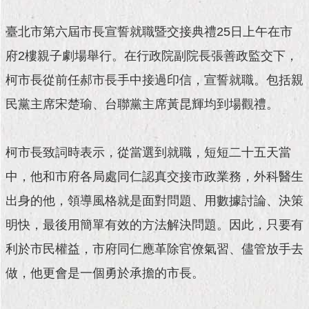
現
臺
臺北市第六屆市長宣誓就職暨交接典禮25日上午在市
北
府2樓親子劇場舉行。在行政院副院長張善政監交下，
活
柯市長從前任郝市長手中接過印信，宣誓就職。包括親
動
主
民黨主席宋楚瑜、台聯黨主席黃昆輝均到場觀禮。
題
館
柯市長致詞時表示，從當選到就職，短短二十五天當
與
中，他和市府各局處同仁認真交接市政業務，外科醫生
民
互
出身的他，領導風格就是面對問題、用數據討論、決策
動
明快，最後用簡單有效的方法解決問題。因此，只要有
活
利於市民權益，市府同仁應革除官僚氣習、儘管放手去
動
主
做，他更會是一個勇於承擔的市長。
題
館