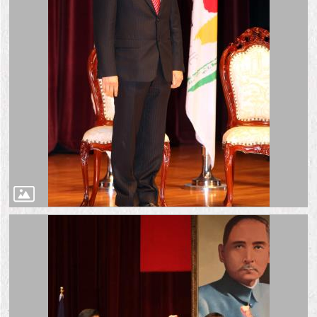
隱
私
權
及
資
訊
安
全
政
策
RSS
聯
絡
我
們
（陳
情
系
統