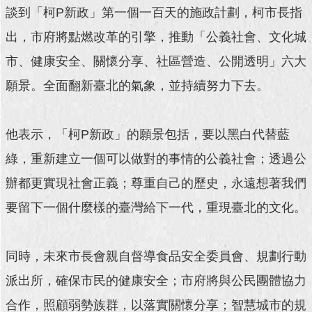
談到「柯P新政」第一個一百天的施政計劃，柯市長指
回
出，市府將點燃改革的引擎，推動「公義社會、文化城
首
頁
市、健康安全、關懷分享、社區營造、公開透明」六大
願景。全面翻新臺北的氣象，並持續努力下去。
網
站
導
覽
他表示，「柯P新政」的願景包括，要以黑白代替藍
綠，重新建立一個可以做對的事情的公義社會；透過公
English
辦都更實現社會正義；尊重自己的歷史，永遠想著我們
常
要留下一個什麼樣的臺灣給下一代，重現臺北的文化。
見
問
答
同時，未來市長會親自督導食品安全委員會、規劃行動
即
派出所，確保市民的健康安全；市府將與公民團體協力
時
新
合作，照顧弱勢族群，以落實關懷分享；智慧城市的規
聞