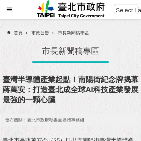
:::
Select L
進
跳到主要內容區塊
階
搜
:::
首頁
市政公告
市長新聞稿專區
尋
市長新聞稿專區
市
民
臺灣半導體產業起點！南陽街紀念牌揭幕
服
蔣萬安：打造臺北成全球AI科技產業發展
務
最強的一顆心臟
市
府
團
發布機關：臺北市政府秘書處媒體事務組
隊
臺北市長蔣萬安今（25）日出席南陽街臺灣半導體產