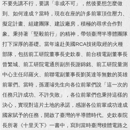
不要先講不行，要講「非成不可」，然後要想怎麼做
回
到、如何達成？當時，現在在座的許多前輩頂住壓力、
首
擬定計畫、組建團隊、建設廠房，積極的尋求合作對
頁
象。秉持著「堅毅前行」的精神，帶領臺灣半導體團隊
網
站
打下深厚的基礎。當年遠赴美國RCA技術取經的火種
導
部隊，包括前工研院董事長史欽泰、前台積電副董事長
覽
曾繁城、前工研院電通所副所長謝錦銘、前工研院量測
English
中心主任邱羅火、前聯電副董事長劉英達等無數的英雄
常
前輩們。當時，孫運璿先生向各位前輩們說「這一次的
見
問
任務只許成功、不許失敗」，各位前輩們也秉持這樣的
答
決心，實現對這片土地的承諾，感謝各位前輩成功達成
即
國家賦予的任務，開啟了臺灣的半導體時代。史欽泰院
時
新
長所著《十里天下》一書中，寫到當時臺灣積體電路之
聞