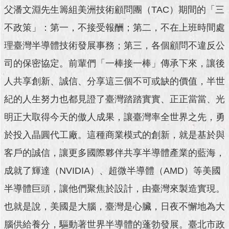
父潘文淵先生籌組美洲技術顧問團（TAC）期間的「三
澄
清
不政策」：第一，不接受報酬；第二，不在上班時間處
雙
理臺灣半導體技術發展事務；第三，各個顧問不違反公
語
司的保密協定。前輩們「一棒接一棒」傳承下來，讓後
詞
彙
人共享創新、誠信、分享這三個不可或缺的價值，半世
紀的人生努力也都見證了臺灣踏踏實實、正正當當、光
台
北
明正大取得今天的傲人成果，讓臺灣率全世界之先，勇
通
於投入晶圓代工廠。這種商業模式的創新，就是基於與
陳
客戶的誠信，讓更多國際夥伴共享半導體產業的藍海，
情
系
成就了輝達（NVIDIA）、超微半導體（AMD）等美國
統
半導體巨頭，讓他們聚焦於設計，由臺灣來製造實現。
公
也就是說，美國是大腦，臺灣是心臟，日夜不懈地為大
民
參
腦供給養分，驅動著世界半導體的蓬勃發展。臺北市政