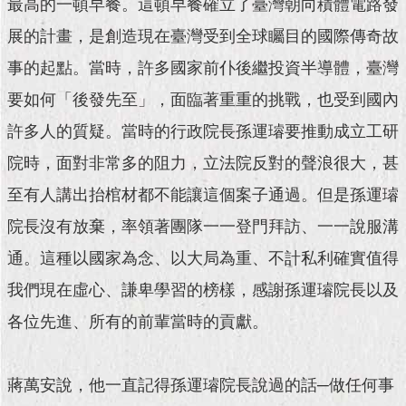
最高的一頓早餐。這頓早餐確立了臺灣朝向積體電路發
現
臺
展的計畫，是創造現在臺灣受到全球矚目的國際傳奇故
北
事的起點。當時，許多國家前仆後繼投資半導體，臺灣
活
要如何「後發先至」，面臨著重重的挑戰，也受到國內
動
主
許多人的質疑。當時的行政院長孫運璿要推動成立工研
題
院時，面對非常多的阻力，立法院反對的聲浪很大，甚
館
至有人講出抬棺材都不能讓這個案子通過。但是孫運璿
與
院長沒有放棄，率領著團隊一一登門拜訪、一一說服溝
民
互
通。這種以國家為念、以大局為重、不計私利確實值得
動
我們現在虛心、謙卑學習的榜樣，感謝孫運璿院長以及
活
各位先進、所有的前輩當時的貢獻。
動
主
題
蔣萬安說，他一直記得孫運璿院長說過的話─做任何事
館