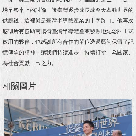
隱
私
場早餐桌上的討論，讓臺灣逐步成長成今天牽動世界的
權
供應鏈，這裡就是臺灣半導體產業的十字路口。他再次
及
資
感謝所有協助南陽街臺灣半導體產業發源地紀念牌正式
訊
安
啟用的夥伴，也感謝所有合作的單位透過藝術保留了記
全
憶傳承的精神，讓我們持續進步、持續打拚，為國家、
政
策
為社會貢獻一己之力。
RSS
相關圖片
聯
絡
我
們
（陳
情
系
統