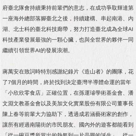
與
府臺北隊會持續秉持前輩們的意志，在成功爭取輝達第
專
區
一座海外總部落腳臺北之後，持續建構、串起南港、內
臺
湖、北士科的臺北科技廊帶，努力打造臺北成為全球AI
北
科技產業發展最強的一顆心臟，也與全世界的夥伴一同
旅
遊
繼續引領世界AI的發展浪潮。
網
政
蔣萬安在致詞時特別感謝紀錄片《造山者》的團隊，花
府
網
了7個月的時間，終於找到決定臺灣半導體命運的當年
站
資
「小欣欣零食店」正確位置，在孫運璿學術基金會、潘
料
文淵文教基金會以及美加文化實業股份有限公司董事長
開
放
陳上春等前輩大力協助下，透過成若涵藝術家的創作，
宣
告
讓所有經過南陽街的市民朋友、國內外的遊客都能看到
「從一碗豆漿所冒出的熱氣到一片晶圓的誕生」，從一