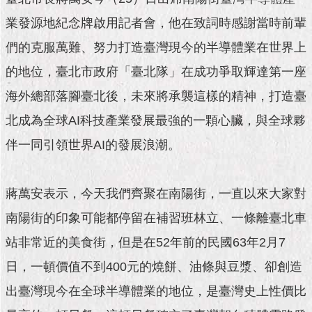
市
政
業發源地紀念牌啟用記者會，他在致詞時感謝當時前輩
公
告
們的克服萬難、努力打造臺灣現今的半導體業在世界上
的地位，臺北市政府「臺北隊」在成功爭取輝達第一座
施
海外總部落腳臺北後，未來將承襲這樣的精神，打造臺
政
願
北成為全球AI科技產業發展最強的一顆心臟，與全球夥
景
及
伴一同引領世界AI的發展浪潮。
成
果
蔣萬安表示，今天我們齊聚在南陽街，一直以來大家對
市
南陽街的印象可能都停留在補習班林立、一條離臺北車
政
資
站非常近的美食街，但是在52年前的民國63年2月7
料
館
日，一頓價值不到400元的燒餅、油條與豆漿、卻創造
出臺灣現今在全球半導體業的地位，是臺灣史上性價比
發