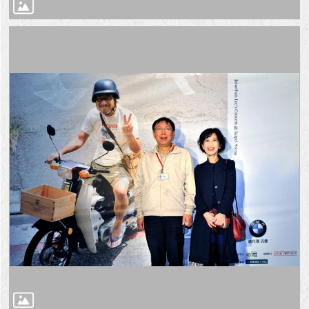
與
專
區
臺
北
旅
遊
網
政
府
網
站
資
料
開
放
宣
告