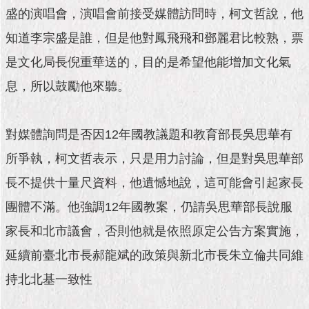
市
盛的演唱會，演唱會前接受媒體訪問時，柯文哲說，他
政
公
知道李宗盛是誰，但是他對鳳飛飛和鄧麗君比較熟，票
告
是文化局長倪重華送的，目的是希望他能增加文化氣
施
息，所以鼓勵他來聽。
政
願
景
對媒體詢問是否因12年國教議題和教育部長吳思華有
及
成
所爭執，柯文哲表示，只是用力討論，但是對吳思華部
果
長不提供十量尺資料，他遺憾地說，這可能會引起家長
市
團體不滿。他強調12年國教案，仍請吳思華部長說服
政
家長和北市議會，否則他就是依照原定公告方案實施，
資
料
延續前臺北市長郝龍斌的政策與新北市長朱立倫共同維
館
持北北基一致性
發