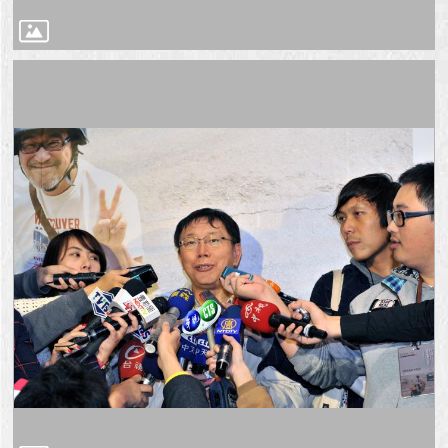
澄
清
雙
語
詞
彙
台
北
通
陳
情
系
統
公
民
參