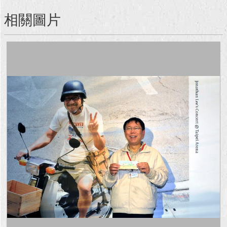
相關圖片
回
首
頁
網
站
導
覽
English
常
見
問
答
即
時
新
聞