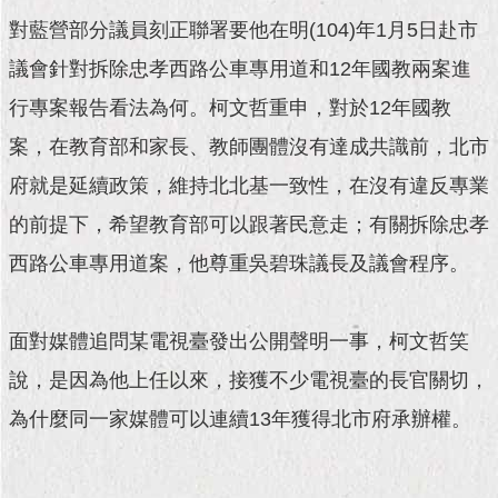
現
臺
對藍營部分議員刻正聯署要他在明(104)年1月5日赴市
北
議會針對拆除忠孝西路公車專用道和12年國教兩案進
行專案報告看法為何。柯文哲重申，對於12年國教
活
動
案，在教育部和家長、教師團體沒有達成共識前，北市
主
題
府就是延續政策，維持北北基一致性，在沒有違反專業
館
的前提下，希望教育部可以跟著民意走；有關拆除忠孝
與
西路公車專用道案，他尊重吳碧珠議長及議會程序。
民
互
動
面對媒體追問某電視臺發出公開聲明一事，柯文哲笑
說，是因為他上任以來，接獲不少電視臺的長官關切，
活
動
為什麼同一家媒體可以連續13年獲得北市府承辦權。
主
題
館