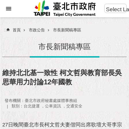
:::
Select L
進
跳到主要內容區塊
階
搜
:::
首頁
市政公告
市長新聞稿專區
尋
市長新聞稿專區
市
民
維持北北基一致性 柯文哲與教育部長吳
服
思華用力討論12年國教
務
市
發布機關：臺北市政府秘書處媒體事務組
府
類別：台北捷運 ，公車資訊 ，交通安全
團
隊
27日晚間臺北市長柯文哲夫妻偕同出席歌壇大哥李宗