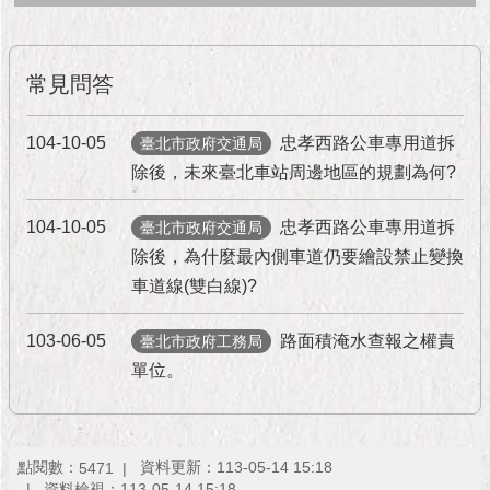
隱
私
權
及
常見問答
資
訊
104-10-05
忠孝西路公車專用道拆
安
臺北市政府交通局
全
除後，未來臺北車站周邊地區的規劃為何?
政
策
104-10-05
忠孝西路公車專用道拆
臺北市政府交通局
除後，為什麼最內側車道仍要繪設禁止變換
RSS
車道線(雙白線)?
聯
絡
103-06-05
路面積淹水查報之權責
臺北市政府工務局
我
單位。
們
（陳
情
系
點閱數：
資料更新：113-05-14 15:18
統
5471
資料檢視：113-05-14 15:18