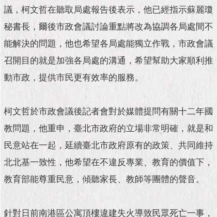
市
議，柯文哲在聽取局處報告後表示，他已經指示蘇麗瓊
政
公
秘書長，爾後市政會議討論重點將改為協調各局處間不
告
能解決的問題，他也希望各局處能獨立作戰，市政會議
施
召開目的就是加強各局處的溝通，希望幫助大家順利推
政
動市政，提供市民更有效率的服務。
願
景
及
成
柯文哲於市政會議後記者會對於媒體提問有關十二年國
果
教問題，他重申，臺北市政府的立場非常明確，就是和
市
民意站在一起，延續臺北市政府原有的政策、共同維持
政
北北基一致性，他希望在不違反專業、教育的價值下，
資
料
教育部能尊重民意，傾聽家長、教師等團體的聲音。
館
發
針對日前南港區公寓頂樓違建失火導致民眾死亡一事，