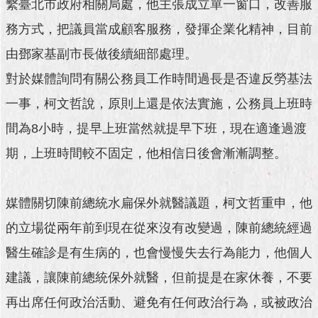
繫臺北市政府相關局處，他主張成立單一窗口，改善服
澄
務方式，把議員當成顧客服務，發揮企業化精神，目前
清
由鄧家基副市長做後續細部處理。
雙
語
對於媒體詢問有關公務員工作時間過長是否違反勞基法
詞
一事，柯文哲說，原則上還是依法實施，公務員上班時
彙
間為8小時，提早上班當然就提早下班，現在適逢過渡
台
北
期，上班時間較不固定，他相信日後會漸漸調整。
通
陳
媒體關切陳前總統水扁保外就醫議題，柯文哲重申，他
情
的立場從兩年前到現在從來沒有改變過，陳前總統經過
系
統
醫生確診是有生病的，也會慢慢失去行為能力，他個人
公
建議，讓陳前總統保外就醫，但前提是在家休養，不要
民
再出席任何政治活動、避免有任何政治行為，或被政治
參