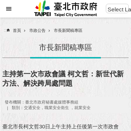
:::
Select L
進
跳到主要內容區塊
階
搜
:::
首頁
市政公告
市長新聞稿專區
尋
市長新聞稿專區
市
民
主持第一次市政會議 柯文哲：新世代新
服
方法、解決跨局處問題
務
市
發布機關：臺北市政府秘書處媒體事務組
府
類別：交通安全，職業安全衛生 ，就業安全
團
隊
臺北市長柯文哲30日上午主持上任後第一次市政會