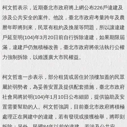
現
臺
柯文哲表示，近期臺北市政府將上網公布226戶違建及
北
涉及公共安全的案件。他說，臺北市政府考量跨年及農
曆年即將到來，民眾有租約及換屋等問題，所以讓違建
活
動
戶延至明(104)年3月20日前自行拆除違建，如果期限屆
主
題
滿，違建戶仍無積極改善，臺北市政府將依法執行公權
館
力強制拆除，以維護廣大市民權益。
與
民
柯文哲進一步表示，部分租賃或居住於頂樓加蓋的民眾
互
動
屬於弱勢者，為妥善安置及提供配套措施，臺北市政府
社會局將於明(104)年1月10日公布細節，提供協助及安
活
動
置需要幫助的人。柯文哲強調，目前臺北市政府將積極
主
處理正在興建中的違建，若有發現或接獲檢舉，將即刻
題
館
拆除；另外，民國84年以前的違建，若涉及公共安