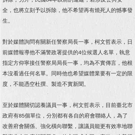
全，也將立刻予以拆除，他不希望再有燒死人的憾事發
回
首
生。
頁
網
對於媒體詢問有關新任警察局長一事，柯文哲表示，日
站
導
前媒體報導他不滿警政署提供的4位候選人名單，執意
覽
指定方仰寧接任警察局局長一事，均為不實傳言，他根
English
本沒看過任何名單。同時他也希望媒體業要有一定的限
常
度，不能憑空杜撰、製造不實新聞。
見
問
答
至於媒體關切認養議員一事，柯文哲表示，目前臺北市
政府有85個單位，分別都有各自的府會聯絡人，為了
即
時
改善府會關係、強化橫向聯繫，讓議員能更有效率地聯
新
聞