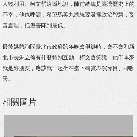
與
人物利用。柯文哲遺憾地說，陳前總統是臺灣歷史上的
專
區
不幸，他也呼籲，希望馬英九總統要發揮政治智慧，妥
善處理，把傷害降到最低。
臺
北
旅
最後媒體詢問臺北市政府跨年晚會舉辦時，會不會和新
遊
網
北市長朱立倫有什麼特別互動，柯文哲笑說，他們本來
政
就是好朋友，應該就一起坐在臺下觀賞表演節目、聊聊
府
天。
網
站
資
料
相關圖片
開
放
宣
告