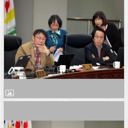
隱
私
權
及
資
訊
安
全
政
策
RSS
聯
絡
我
們
（陳
情
系
統