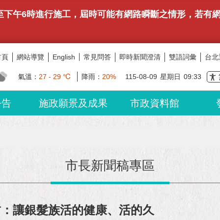
午9時至下午6時進行施工，屆時可能有網路瞬斷之情形，若
首頁
網站導覽
常見問答
即時新聞澄清
雙語詞彙
台北
English
氣溫：
27 - 29 ℃
降雨：
20%
115-08-09
星期日
09:33
公告
施政願景及成果
市政資料館
市長新聞稿專區
哲：讓銀髮族活的健康、活的久