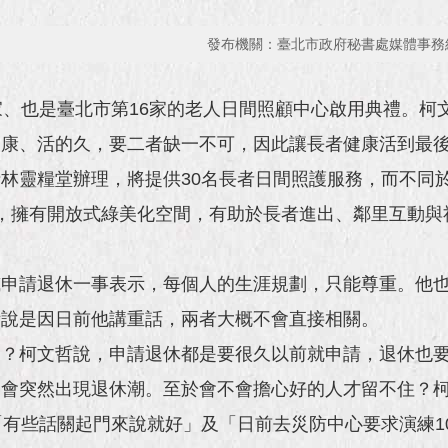
發布機關：臺北市政府秘書處媒體事務
、也是臺北市第16家的老人日間照顧中心啟用典禮。柯文
健康、活的久，要二者缺一不可，因此讓長者健康活到最
林靈糧堂辦理，將提供30名長者日間照護服務，而不同
，擁有開放式綠美化空間，有助於長者進出、鄰里互動與
威申請退休一事表示，每個人的生涯規劃，只能尊重。他
所說是因日前他講重話，兩者大概不會直接相關。
潮？柯文哲說，申請退休都是要很久以前就申請，退休也
不會突然出現退休潮。至於會不會擔心好的人才留不住？
「有些話關起門來說就好」及「日前去災防中心要求演練1