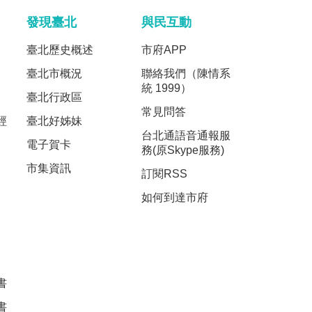
發現臺北
與民互動
臺北歷史概述
市府APP
臺北市概況
聯絡我們（陳情系
統 1999）
臺北行政區
常見問答
經
臺北好姊妹
台北通語音通報服
電子賀卡
務(原Skype服務)
市集資訊
訂閱RSS
如何到達市府
書
書