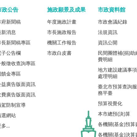
市政公告
施政願景及成果
市政資料館
市府新聞稿
年度施政計畫
市政會議紀錄
最新消息
市長施政報告
法規資訊
市長新聞稿專區
機關工作報告
資訊公開
電子公告欄
市政白皮書
民間團體補(捐)助
費明細
一般徵收查詢專區
地方建設建議事項
回饋金專區
處理明細
公益廣告版面資訊
臺北市預算查詢服
務平臺
收費廣告版面資訊
預算視覺化
酒駕防制宣導
本市總預(決)算
精選網站
各機關(基金)預算
多...
各機關(基金)決算