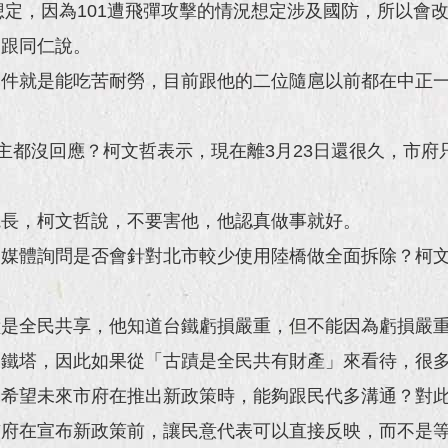
況想定，因為101遭飛彈攻擊的情況想定涉及國防，所以
會跟同仁說。
條件就是能吃苦耐勞，目前跟他的二位隨扈以前都在中正
屋主都沒回應？柯文哲表示，現在離3月23日還很久，市
院長，柯文哲說，不要害他，他認真做事就好。
，媒體詢問是否會針對北市較少使用陸橋做全面拆除？柯
蹟是全民共享，他知道台鐵虧損嚴重，但不能因為虧損嚴
黎鐵塔，因此如果從「古蹟是全民共有財產」來看待，很
，希望未來市府在推出新政策時，能夠跟民代多溝通？對
市府在宣布新政策前，讓民意代表可以直接反映，而不是