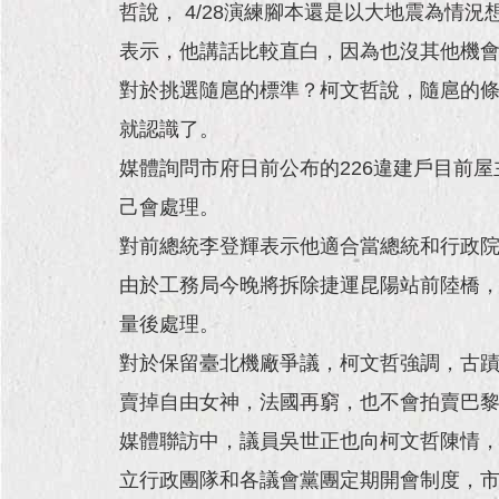
哲說， 4/28演練腳本還是以大地震為情
表示，他講話比較直白，因為也沒其他機
對於挑選隨扈的標準？柯文哲說，隨扈的
就認識了。
媒體詢問市府日前公布的226違建戶目前
己會處理。
對前總統李登輝表示他適合當總統和行政
由於工務局今晚將拆除捷運昆陽站前陸橋
量後處理。
對於保留臺北機廠爭議，柯文哲強調，古
賣掉自由女神，法國再窮，也不會拍賣巴
媒體聯訪中，議員吳世正也向柯文哲陳情
立行政團隊和各議會黨團定期開會制度，