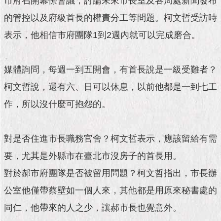
市府召開幕僚會議，討論未來市長室及各局處新聞發布
市
政
的管控以及府級首長的權責分工等問題。柯文哲受訪時
公
告
表示，他相信市府團隊1到2週內就可以完成磨合。
施
政
媒體詢問，每週一到五開會，有首長說是一級受難者？
願
柯文哲說，還有六、日可以休息，以前他都是一到七工
景
及
作，所以沒什麼可抱怨的。
成
果
對是否住進市長職務官舍？柯文哲表示，應該留給有需
市
要，尤其是外縣市在臺北市沒房子的首長用。
政
資
對於郝市府團隊是否被留用問題？柯文哲指出，市長辦
料
館
公室他僅帶蔡壁如一個人來，其他都是用原來秘書處的
同仁，他帶來的人之少，讓郝市長也覺意外。
發