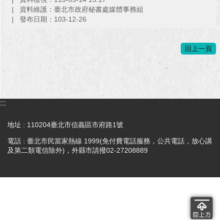
資料維護：臺北市政府秘書處媒體事務組
澄
發布日期：103-12-26
清
雙
回上一頁
語
詞
彙
台
:::
北
通
地址 : 110204臺北市信義區市府路1號
陳
電話 : 臺北市民當家熱線 1999(免付費電話服務，公共電話，放心講
情
及第二類電信除外)，外縣市請撥02-27208889
系
統
公
民
參