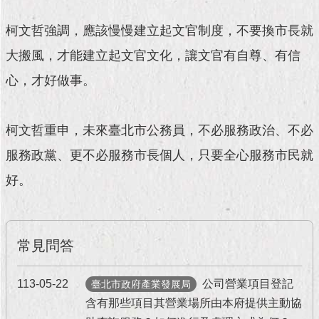
現
臺
柯文哲強調，應該慢慢建立起文官制度，不要換市長就
北
大搬風，才能建立起文官文化，讓文官有自尊、有信
活
心，才好做事。
動
主
題
柯文哲重申，未來臺北市公務員，不必服務政治、不必
館
服務政黨、更不必服務市長個人，只要全心服務市民就
與
好。
民
互
動
常見問答
活
動
主
113-05-22
公司營業項目登記
臺北市政府產業發展局
題
含有那些項目其營業場所由本府提供主動協
館