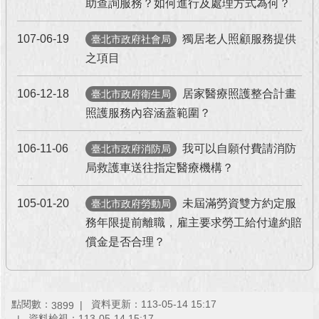
助查詢服務？如何進行及處理方式為何？
回
107-06-19
獨居老人照顧服務提供
臺北市政府社會局
首
頁
之項目
網
106-12-18
居家醫療照護整合計畫
臺北市政府衛生局
站
照護服務內容涵蓋範圍？
導
覽
106-11-06
我可以自願付費請消防
臺北市政府消防局
English
局救護車送往指定醫療機構？
常
105-01-20
未屆滿勞資雙方約定服
臺北市政府勞動局
見
務年限提前離職，雇主要求勞工給付違約賠
問
答
償金是否合理？
即
時
新
點閱數：
資料更新：113-05-14 15:17
3899
聞
資料檢視：113-05-14 15:17