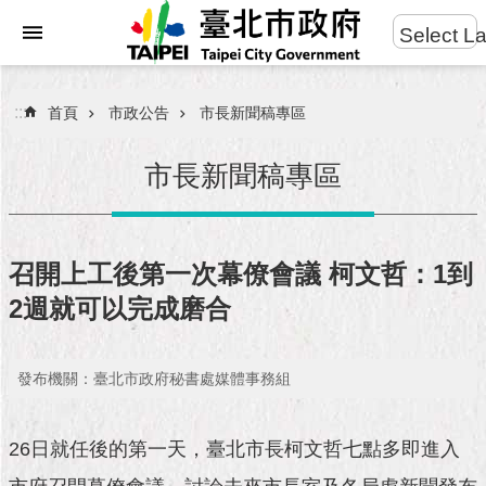
:::
Select L
進
跳到主要內容區塊
階
搜
:::
首頁
市政公告
市長新聞稿專區
尋
市長新聞稿專區
市
民
召開上工後第一次幕僚會議 柯文哲：1到
服
2週就可以完成磨合
務
市
發布機關：臺北市政府秘書處媒體事務組
府
團
隊
26日就任後的第一天，臺北市長柯文哲七點多即進入