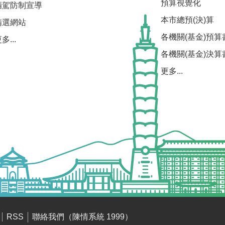
預算視覺化
酒駕防制宣導
本市總預(決)算
精選網站
各機關(基金)預算
多...
各機關(基金)決算
更多...
聯絡我們（陳情系統 1999）
RSS