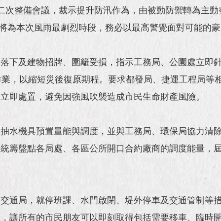
二次整備會議，裁示提升防汛作為，由被動防禦轉為主動
1日將為本次風雨最劇烈時段，務必以最高警覺面對可能的
枝落下及建物招牌、圍籬受損，指示工務局、公園處立即
作業，以縮短災後復原期程。要求都發局、捷運工程局等
目立即處置，避免因強風吹襲造成市民生命財產風險。
視抽水機具預置量能與調度，並與工務局、環保局協力清
長統籌盤點各局處、各區公所開口合約廠商的調度能量，
及交通局，就停班課、水門啟閉、堤外停車及交通管制等
息，讓所有的市民朋友可以即刻取得包括需要移車、臨時