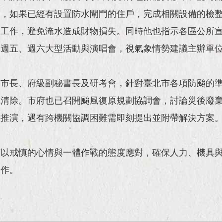
眾，如果已經有設置防水閘門的住戶，完成相關設備的檢
的工作，避免淹水造成財物損失。同時他也指示各區公所
本週五、週六大型活動與演唱會，視氣象情勢建議主辦單
副市長、府級副秘書長及研考會，針對臺北市各項防颱的
成清除。市府也已召開颱風復原規劃協調會，討論災後廢
盤推演，遇有跨機關協調困難需即刻提出並附帶解決方案
須以戒慎的心情與一體作戰的態度應對，確保人力、機具
工作。