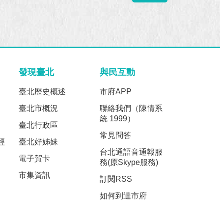
發現臺北
與民互動
臺北歷史概述
市府APP
臺北市概況
聯絡我們（陳情系
統 1999）
臺北行政區
常見問答
經
臺北好姊妹
台北通語音通報服
電子賀卡
務(原Skype服務)
市集資訊
訂閱RSS
如何到達市府