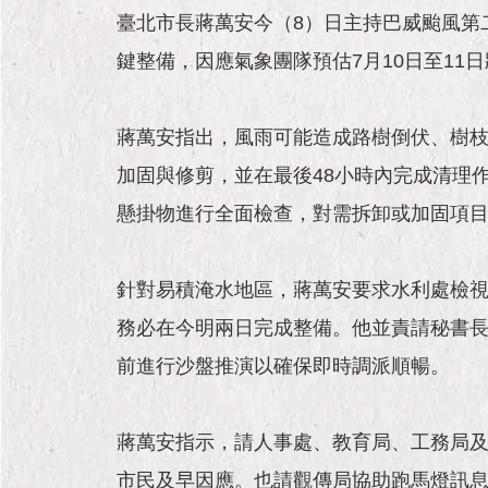
臺北市長蔣萬安今（8）日主持巴威颱風第
鍵整備，因應氣象團隊預估7月10日至1
蔣萬安指出，風雨可能造成路樹倒伏、樹
加固與修剪，並在最後48小時內完成清理
懸掛物進行全面檢查，對需拆卸或加固項
針對易積淹水地區，蔣萬安要求水利處檢
務必在今明兩日完成整備。他並責請秘書
前進行沙盤推演以確保即時調派順暢。
蔣萬安指示，請人事處、教育局、工務局
市民及早因應。也請觀傳局協助跑馬燈訊