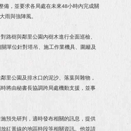
整備，並要求各局處在未來48小時內完成關
豪大雨與強陣風。
針對路樹與鄰里公園內樹木進行全面巡檢、
相關單位針對塔吊、施工作業機具、圍籬及
除鄰里公園及排水口的泥沙、落葉與雜物，
屆時將由秘書長協調跨局處機動支援，並事
措施預先研判，適時發布相關的訊息，提供
開放紅黃線的地區時段等相關資訊。他並請