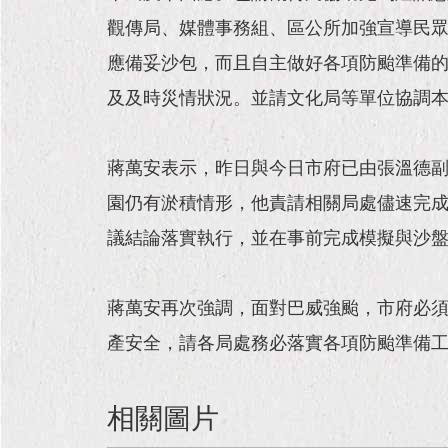
觀傳局、媒體事務組、區公所加強宣導民
應備妥沙包，而且自主做好各項防颱準備
及及時災情狀況。並請文化局等單位協調
蔣萬安表示，昨日與今日市府已由張溫德
園仍有淤積情形，他責請相關局處儘速完
議結論落實執行，並在事前完成模擬與沙
蔣萬安再次強調，面對巴威強颱，市府必
產安全，請各局處務必落實各項防颱準備
相關圖片