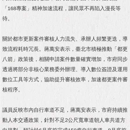
與
專
「168專案」精神加速流程，讓民眾不再陷入漫長等
區
待。
臺
北
關於都市更新案件審核人力流失、承辦人頻繁更迭，導
旅
遊
致流程耗時冗長。蔣萬安表示，臺北市積極推動「都更
網
八箭」政策後，相關申請案件數量確實增加，市府同步
政
透過將部分非核心業務委外辦理、導入數位簽證及運用
府
網
數位工具等方式，協助提升審核效率，加速都更案件審
站
資
核程序。
料
開
放
議員反映市內自行車道不足，蔣萬安表示，市府持續推
宣
告
動人本交通政策，針對不足2公尺寬車道朝人車共道方