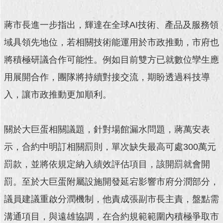
回
蔣市長進一步指出，輝達在全球AI技術、產品及服務領
首
頁
域具領先地位，若相關技術能運用於市政推動，市府也
將積極研議合作可能性。例如目前雙方已就數位孿生應
網
站
用展開合作，團隊將持續對接交流，期盼透過科技導
導
入，讓市政推動更加順利。
覽
English
關於大巨蛋相關議題，針對場館漏水問題，蔣萬安表
常
示，合約中明訂相關罰則，單次缺失最高可處300萬元
見
問
罰款，並將依規定納入績效評估項目，該開罰就會開
答
罰。至於大巨蛋附屬設施開發延宕影響市府分潤部分，
即
議員建議重啟分潤機制，他責成張副市長主責，盤點需
時
新
溝通項目，與遠雄協調，在合約規範範圍內積極爭取市
聞