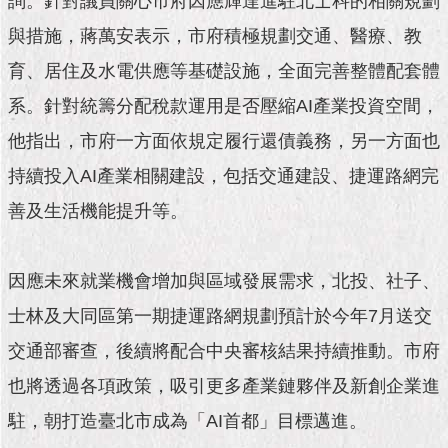
詢。針對議員關心市府因應輝達進駐北士科的相關規劃
市
政
與措施，蔣萬安表示，市府積極規劃交通、醫療、教
公
告
育、居住及水電供應等基礎設施，全面完善整體配套體
系。針對統籌分配稅款運用是否壓縮AI產業投資空間，
施
政
他指出，市府一方面依規定履行還債義務，另一方面也
願
持續投入AI產業相關建設，包括交通建設、捷運路網完
景
及
善及生活機能提升等。
成
果
因應未來就業機會增加與區域發展需求，北投、社子、
市
士林及大同區第一期捷運路網規劃預計於今年7月送交
政
資
交通部審查，後續將配合中央審核結果持續推動。市府
料
館
也將透過各項政策，吸引更多產業鏈夥伴及新創企業進
駐，朝打造臺北市成為「AI首都」目標邁進。
發