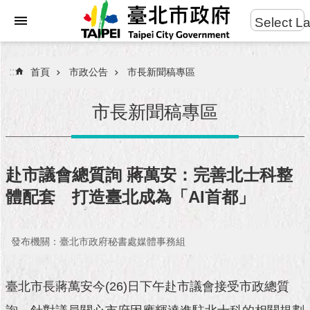
:::
Select L
進
跳到主要內容區塊
階
搜
:::
首頁
市政公告
市長新聞稿專區
尋
市長新聞稿專區
市
民
赴市議會總質詢 蔣萬安：完善北士科整
服
體配套 打造臺北成為「AI首都」
務
市
發布機關：臺北市政府秘書處媒體事務組
府
團
隊
臺北市長蔣萬安今(26)日下午赴市議會接受市政總質