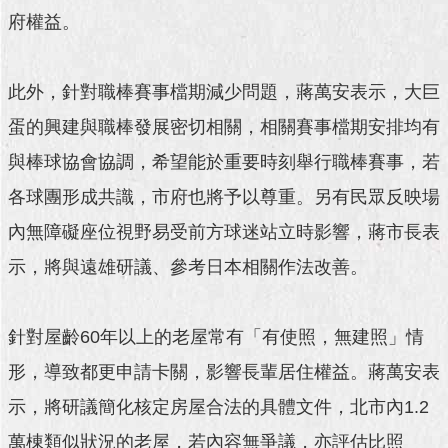
澄
府權益。
清
雙
此外，針對職棒賽事檔期減少問題，蔣萬安表示，大巨
語
蛋的興建與職棒發展密切相關，相關賽事檔期安排均有
詞
彙
與棒球協會協調，希望能於重要時刻舉行職棒賽事，若
台
各球團形成共識，市府也將予以尊重。另有民眾反映場
北
內無障礙座位視野易受前方球迷站立時影響，蔣市長表
通
示，將與遠雄研議、參考日本相關作法改善。
陳
情
系
針對屋齡60年以上的老屋常有「有使照，無建照」情
統
形，導致都更申請卡關，影響長輩居住權益。蔣萬安表
公
示，將研議簡化核定房屋合法的具體文件，北市內1.2
民
參
萬棟類似狀況的老屋，若內容無爭議，亦評估比照