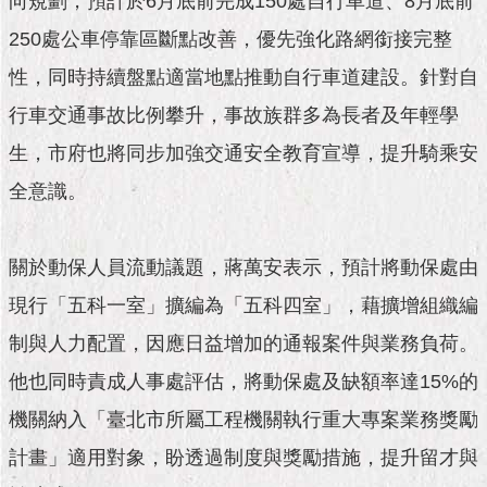
向規劃，預計於6月底前完成150處自行車道、8月底前
隱
私
250處公車停靠區斷點改善，優先強化路網銜接完整
權
及
性，同時持續盤點適當地點推動自行車道建設。針對自
資
行車交通事故比例攀升，事故族群多為長者及年輕學
訊
安
生，市府也將同步加強交通安全教育宣導，提升騎乘安
全
政
全意識。
策
RSS
關於動保人員流動議題，蔣萬安表示，預計將動保處由
現行「五科一室」擴編為「五科四室」，藉擴增組織編
聯
絡
制與人力配置，因應日益增加的通報案件與業務負荷。
我
們
他也同時責成人事處評估，將動保處及缺額率達15%的
（陳
機關納入「臺北市所屬工程機關執行重大專案業務獎勵
情
系
計畫」適用對象，盼透過制度與獎勵措施，提升留才與
統