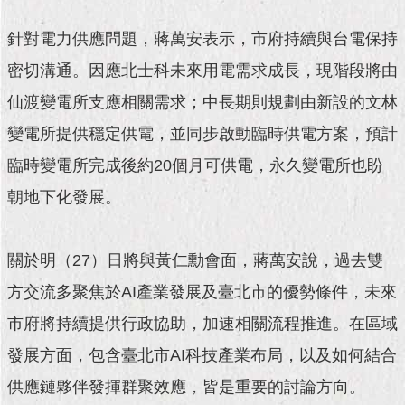
現
臺
針對電力供應問題，蔣萬安表示，市府持續與台電保持
北
密切溝通。因應北士科未來用電需求成長，現階段將由
活
仙渡變電所支應相關需求；中長期則規劃由新設的文林
動
主
變電所提供穩定供電，並同步啟動臨時供電方案，預計
題
臨時變電所完成後約20個月可供電，永久變電所也盼
館
朝地下化發展。
與
民
互
關於明（27）日將與黃仁勳會面，蔣萬安說，過去雙
動
方交流多聚焦於AI產業發展及臺北市的優勢條件，未來
活
市府將持續提供行政協助，加速相關流程推進。在區域
動
發展方面，包含臺北市AI科技產業布局，以及如何結合
主
題
供應鏈夥伴發揮群聚效應，皆是重要的討論方向。
館