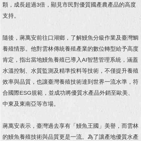
顆，成長超過3倍，顯見市民對優質國產農產品的高度
回
支持。
首
頁
隨後，蔣萬安前往口湖鄉，了解鰻魚分級作業及臺灣鯛
網
站
養殖情形。他對雲林傳統養殖產業的數位轉型給予高度
導
肯定，指出當地鰻魚養殖已導入AI智慧管理系統，涵蓋
覽
水溫控制、水質監測及精準投料等技術，不僅提升養殖
English
效率與品質，也讓臺灣養殖技術達到世界一流水準，符
常
合國際ESG規範，並成功將優質水產品外銷至歐美、
見
問
中東及東南亞等市場。
答
即
蔣萬安表示，臺灣過去享有「鰻魚王國」美譽，而雲林
時
新
的鰻魚養殖技術與品質更是一流。為了讓產地優質水產
聞