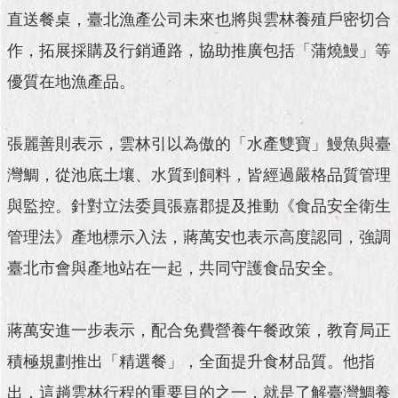
澄
直送餐桌，臺北漁產公司未來也將與雲林養殖戶密切合
清
作，拓展採購及行銷通路，協助推廣包括「蒲燒鰻」等
雙
優質在地漁產品。
語
詞
彙
張麗善則表示，雲林引以為傲的「水產雙寶」鰻魚與臺
台
灣鯛，從池底土壤、水質到飼料，皆經過嚴格品質管理
北
與監控。針對立法委員張嘉郡提及推動《食品安全衛生
通
管理法》產地標示入法，蔣萬安也表示高度認同，強調
陳
臺北市會與產地站在一起，共同守護食品安全。
情
系
統
蔣萬安進一步表示，配合免費營養午餐政策，教育局正
公
積極規劃推出「精選餐」，全面提升食材品質。他指
民
參
出，這趟雲林行程的重要目的之一，就是了解臺灣鯛養