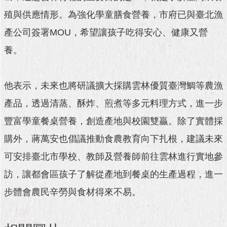
與
專
殖與供應情形。為強化學童膳食營養，市府已與臺北漁
區
產公司簽署MOU，希望讓孩子吃得安心、健康又營
臺
養。
北
旅
遊
他表示，未來也將研議擴大採購雲林優質臺灣鯛等農漁
網
產品，透過清蒸、酥炸、煎煮等多元料理方式，進一步
政
豐富學童餐桌營養，創造產地與校園雙贏。除了實體採
府
網
購外，蔣萬安也倡議推動食農教育向下扎根，建議未來
站
資
可安排臺北市學校、教師及營養師前往雲林進行實地參
料
訪，讓都會區孩子了解從產地到餐桌的生產過程，進一
開
放
步體會農民辛勞與食材得來不易。
宣
告