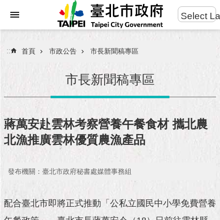
:::
Select L
進
跳到主要內容區塊
階
搜
:::
首頁
市政公告
市長新聞稿專區
尋
市長新聞稿專區
市
民
蔣萬安赴雲林考察營養午餐食材 攜北農
服
北漁推廣雲林優質農漁產品
務
市
發布機關：臺北市政府秘書處媒體事務組
府
團
隊
配合臺北市即將正式推動「公私立國民中小學免費營養