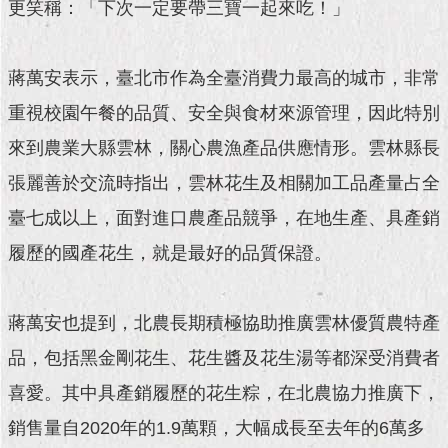
現
更笑稱：「下次一定要帶三寶一起來吃！」
臺
北
蔣萬安表示，臺北市作為全臺消費力最高的城市，非常
活
重視校園午餐的品質、安全與食材來源管理，因此特別
動
主
來到農業大縣雲林，關心農漁產品供應情形。雲林縣長
題
張麗善於交流時指出，雲林花生及相關加工品產量占全
館
臺七成以上，面對進口農產品競爭，在地生產、具產銷
與
履歷的國產花生，就是最好的品質保證。
民
互
動
蔣萬安也提到，北農長期積極協助推廣雲林優質農特產
活
品，包括黑金剛花生、花生醬及花生湯等都深受消費者
動
喜愛。其中具產銷履歷的花生粽，在北農協力推廣下，
主
題
銷售量自2020年的1.9萬顆，大幅成長至去年的6萬多
館