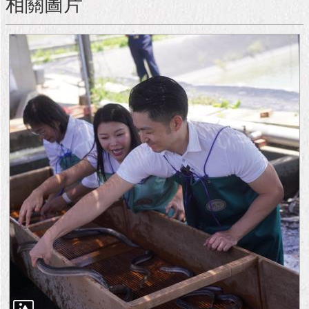
相關圖片
隱
私
權
及
資
訊
安
全
政
策
RSS
聯
絡
我
們
（陳
情
系
統