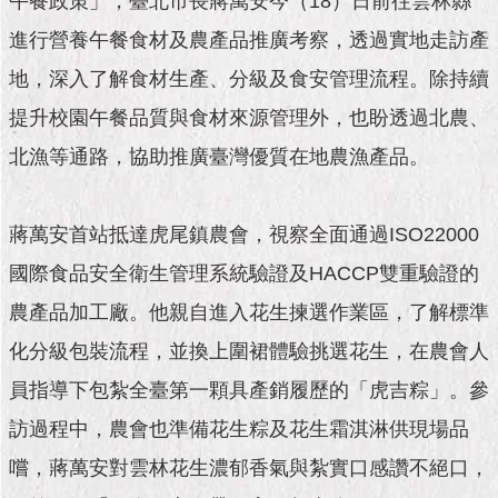
午餐政策」，臺北市長蔣萬安今（18）日前往雲林縣
市
政
進行營養午餐食材及農產品推廣考察，透過實地走訪產
公
告
地，深入了解食材生產、分級及食安管理流程。除持續
提升校園午餐品質與食材來源管理外，也盼透過北農、
施
政
北漁等通路，協助推廣臺灣優質在地農漁產品。
願
景
及
蔣萬安首站抵達虎尾鎮農會，視察全面通過ISO22000
成
果
國際食品安全衛生管理系統驗證及HACCP雙重驗證的
農產品加工廠。他親自進入花生揀選作業區，了解標準
市
化分級包裝流程，並換上圍裙體驗挑選花生，在農會人
政
資
員指導下包紮全臺第一顆具產銷履歷的「虎吉粽」。參
料
館
訪過程中，農會也準備花生粽及花生霜淇淋供現場品
嚐，蔣萬安對雲林花生濃郁香氣與紮實口感讚不絕口，
發