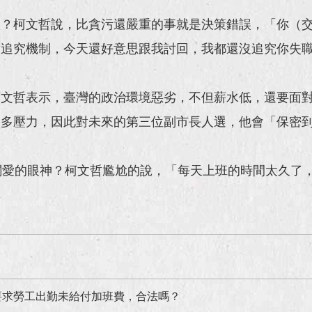
？柯文哲說，比貪污還嚴重的事就是決策錯誤，「你（交
後追究機制，今天還好意思跟我討回，我都還沒追究你失
柯文哲表示，臺灣的政治環境惡劣，不但薪水低，還要面
很多壓力，因此對未來的第三位副市長人選，他會「保密
關愛的眼神？柯文哲尷尬的說，「每天上班的時間太久了
。
要求勞工出勤未給付加班費，合法嗎？