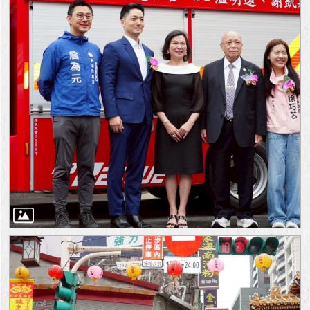
與
專
區
臺
北
旅
遊
網
政
府
網
站
資
料
開
放
宣
告