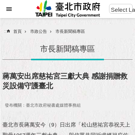
:::
Select L
進
跳到主要內容區塊
階
搜
:::
首頁
市政公告
市長新聞稿專區
尋
市長新聞稿專區
市
民
蔣萬安出席慈祐宮三獻大典 感謝捐贈救
服
災設備守護臺北
務
市
發布機關：臺北市政府秘書處媒體事務組
府
團
隊
臺北市長蔣萬安今（9）日出席「松山慈祐宮恭祝天上