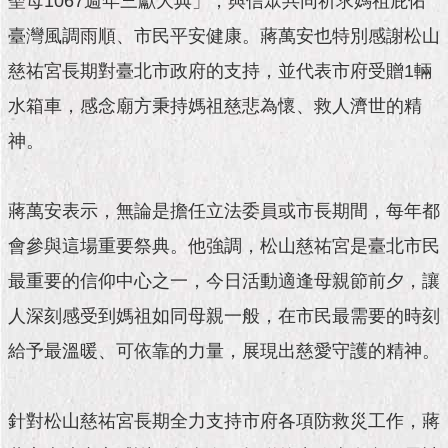
聖母1067週年三獻大典」，與信眾共同祈求媽祖庇佑
市
政
臺灣風調雨順、市民平安健康。蔣萬安也特別感謝松山
公
告
慈祐宮長期對臺北市政府的支持，並代表市府受贈1輛
水箱車，感念廟方秉持媽祖慈悲為懷、救人濟世的精
施
政
神。
願
景
及
蔣萬安表示，無論是擔任立法委員或市長期間，每年都
成
果
會參與這場重要祭典。他強調，松山慈祐宮是臺北市民
最重要的信仰中心之一，今日活動適逢母親節前夕，讓
市
人深刻感受到媽祖如同母親一般，在市民最需要的時刻
政
資
給予最溫暖、可依靠的力量，展現出慈愛守護的精神。
料
館
針對松山慈祐宮長期全力支持市府各項防救災工作，蔣
發