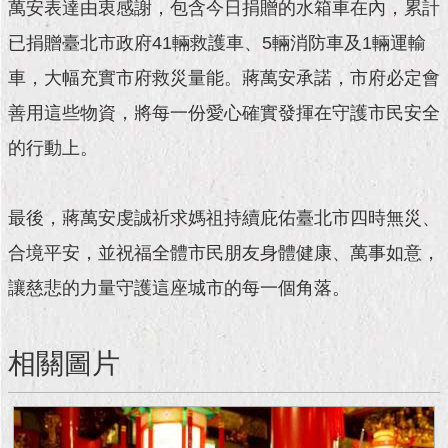
現
萬安表達由衷感謝，包含今日捐贈的水箱車在內，累計
臺
已捐贈臺北市政府41輛救護車、5輛消防車及1輛運輸
北
車，大幅充實市府救災量能。蔣萬安承諾，市府必定會
活
善用這些物資，將每一份愛心確實發揮在守護市民安全
動
主
的行動上。
題
館
最後，蔣萬安虔誠祈求媽祖持續庇佑臺北市四時無災、
與
合境平安，並祝福全體市民朋友身體健康、萬事如意，
民
互
讓慈悲的力量守護這座城市的每一個角落。
動
活
相關圖片
動
主
題
館