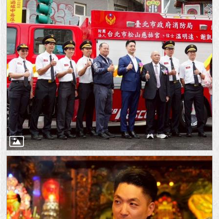
隱
私
權
及
資
訊
安
全
政
策
RSS
聯
絡
我
們
（陳
情
系
統