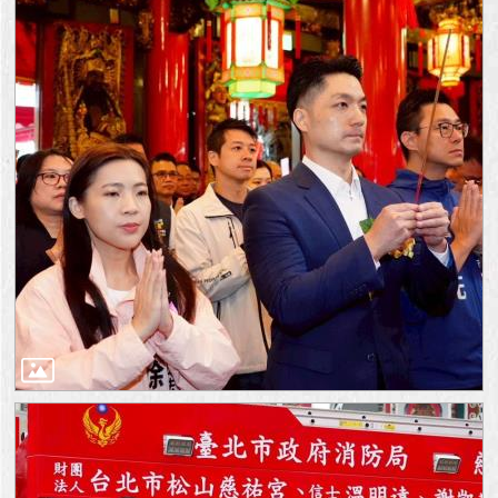
澄
清
雙
語
詞
彙
台
北
通
陳
情
系
統
公
民
參