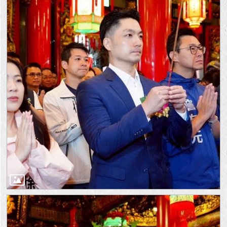
回
首
頁
網
站
導
覽
English
常
見
問
答
即
時
新
聞