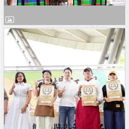
與
專
區
臺
北
旅
遊
網
政
府
網
站
資
料
開
放
宣
告