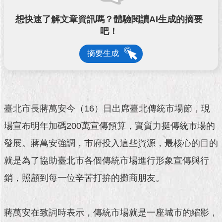
市
政
想快速了解文章資訊嗎？體驗閱讀AI生成的摘要
公
吧！
告
摘要生成
施
政
願
景
及
臺北市長蔣萬安今（16）日出席臺北傳統市場節，現
成
果
場宣布明年加碼200萬宣傳預算，實質力挺傳統市場的
發展。蔣萬安強調，市府投入這些資源，最核心的目的
市
政
就是為了協助臺北市各個傳統市場進行形象宣傳與行
資
銷，照顧到每一位辛苦打拚的攤商朋友。
料
館
蔣萬安在致詞時表示，傳統市場就是一座城市的縮影，
發