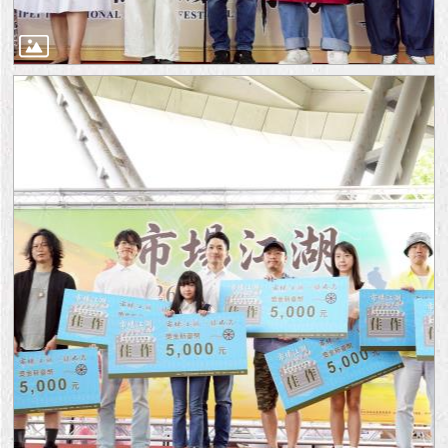
隱
私
權
及
資
訊
安
全
政
策
RSS
聯
絡
我
們
（陳
情
系
統