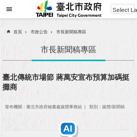
:::
Select L
進
跳到主要內容區塊
階
搜
:::
首頁
市政公告
市長新聞稿專區
尋
市長新聞稿專區
市
民
臺北傳統市場節 蔣萬安宣布預算加碼挺
服
攤商
務
市
發布機關：臺北市政府秘書處媒體事務組
類別：媒體/新聞稿
府
團
隊