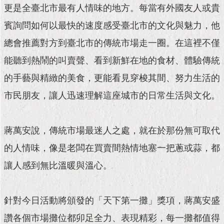
現
更是全臺北市最有人情味的地方。每當有外國友人或貴
臺
北
賓詢問如何以最快的速度感受臺北市的文化與魅力，他
總會推薦對方到臺北市的傳統市場走一圈。在這裡不僅
活
能聽到熱鬧的叫賣聲、看到新鮮在地的食材、體驗傳統
動
主
的手藝與精緻的美食，更能看見穿梭其間、努力生活的
題
館
市民朋友，讓人迅速理解這座城市的日常生活與文化。
與
民
蔣萬安說，傳統市場最迷人之處，就在於那份無可取代
互
的人情味，像是老闆在買賣間熱情地塞一把蔥或蒜，都
動
讓人感到無比溫暖與溫心。
活
動
主
針對今日活動將頒發的「天下第一攤」獎項，蔣萬安盛
題
館
讚各個市場攤位都卯足全力、表現精彩，每一攤都值得