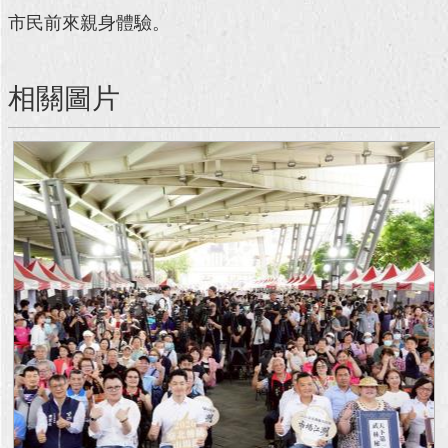
市民前來親身體驗。
回
首
頁
相關圖片
網
站
導
覽
English
常
見
問
答
即
時
新
聞