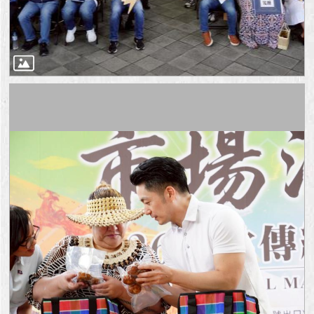
澄
清
雙
語
詞
彙
台
北
通
陳
情
系
統
公
民
參