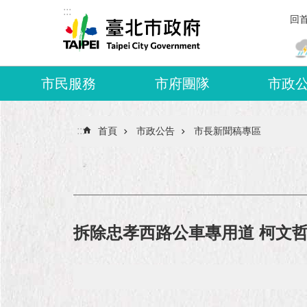
:::
跳到主要內容區塊
回
市民服務
市府團隊
市政
:::
首頁
市政公告
市長新聞稿專區
拆除忠孝西路公車專用道 柯文