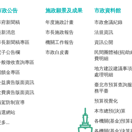
市政公告
施政願景及成果
市政資料館
市府新聞稿
年度施政計畫
市政會議紀錄
最新消息
市長施政報告
法規資訊
市長新聞稿專區
機關工作報告
資訊公開
電子公告欄
市政白皮書
民間團體補(捐)助
費明細
一般徵收查詢專區
地方建設建議事項
回饋金專區
處理明細
公益廣告版面資訊
臺北市預算查詢服
務平臺
收費廣告版面資訊
預算視覺化
酒駕防制宣導
本市總預(決)算
精選網站
各機關(基金)預算
多...
各機關(基金)決算