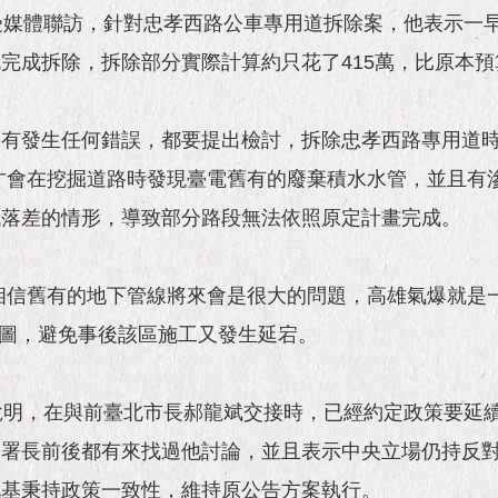
受媒體聯訪，針對忠孝西路公車專用道拆除案，他表示一
完成拆除，拆除部分實際計算約只花了415萬，比原本預算
有發生任何錯誤，都要提出檢討，拆除忠孝西路專用道時
才會在挖掘道路時發現臺電舊有的廢棄積水水管，並且有
低落差的情形，導致部分路段無法依照原定計畫完成。
相信舊有的地下管線將來會是很大的問題，高雄氣爆就是
體圖，避免事後該區施工又發生延宕。
明，在與前臺北市長郝龍斌交接時，已經約定政策要延續、一
署署長前後都有來找過他討論，並且表示中央立場仍持反
北基秉持政策一致性，維持原公告方案執行。