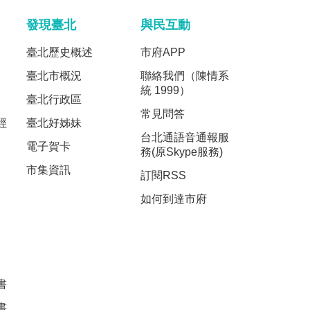
發現臺北
與民互動
臺北歷史概述
市府APP
臺北市概況
聯絡我們（陳情系
統 1999）
臺北行政區
常見問答
經
臺北好姊妹
台北通語音通報服
電子賀卡
務(原Skype服務)
市集資訊
訂閱RSS
如何到達市府
書
書