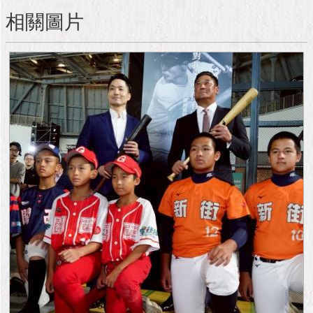
與
相關圖片
專
區
臺
北
旅
遊
網
政
府
網
站
資
料
開
放
宣
告