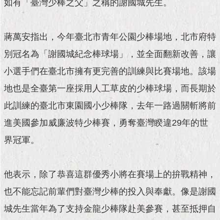
如有「臺灣少棒之父」之稱的謝國城先生。
現
臺
北
蔣萬安指出，今年臺北市青年公園少棒場地，北市府特
活
別冠名為「謝國城紀念棒球場」，並全面翻新改善，讓
動
主
小選手們在臺北市擁有更完善的訓練與比賽場地。該場
題
地也是全臺第一座採用人工草皮的少棒球場，而長期於
館
此訓練的臺北市東園國小少棒隊，去年一路過關斬將前
與
進美國參加威廉波特少棒賽，勇奪臺灣睽違29年的世
民
互
界冠軍。
動
活
他表示，除了恭喜這群優秀小將在賽場上的拚戰精神，
動
也不能忘記前輩們對臺灣少棒的投入與奉獻。像是謝國
主
題
城先生當年為了支持金龍少棒隊赴美參賽，甚至抵押自
館