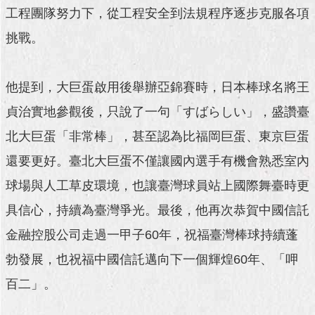
工程團隊努力下，從工程安全到法規程序逐步克服各項
澄
清
挑戰。
雙
語
他提到，大巨蛋啟用後舉辦亞錦賽時，日本棒球名將王
詞
彙
貞治實地參觀後，只說了一句「すばらしい」，盛讚臺
北大巨蛋「非常棒」，甚至認為比福岡巨蛋、東京巨蛋
台
北
還要更好。臺北大巨蛋不僅讓國內選手有機會熟悉室內
通
球場與人工草皮環境，也讓臺灣球員站上國際舞臺時更
陳
具信心，持續為臺灣爭光。最後，他再次恭賀中國信託
情
系
金融控股公司走過一甲子60年，祝福臺灣棒球持續蓬
統
勃發展，也祝福中國信託邁向下一個輝煌60年、「呷
公
百二」。
民
參