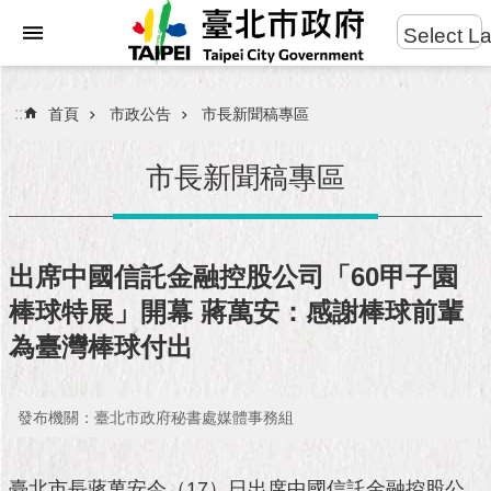
:::
Select L
進
跳到主要內容區塊
階
搜
:::
首頁
市政公告
市長新聞稿專區
尋
市長新聞稿專區
市
民
出席中國信託金融控股公司「60甲子園
服
棒球特展」開幕 蔣萬安：感謝棒球前輩
務
為臺灣棒球付出
市
府
團
發布機關：臺北市政府秘書處媒體事務組
隊
臺北市長蔣萬安今（17）日出席中國信託金融控股公