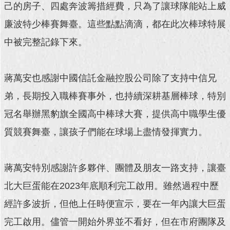
己的房子、四處奔波籌措經費，只為了讓球隊能站上威
回
廉波特少棒賽舞臺。這些點點滴滴，都在此次棒球特展
首
中被完整記錄下來。
頁
網
站
蔣萬安也感謝中國信託金融控股公司除了支持中信兄
導
弟，長期投入職棒賽事外，也持續深耕基層棒球，特別
覽
冠名舉辦黑豹旗全國高中棒球大賽，提供高中職學生優
English
質競賽舞臺，讓孩子們能在球場上盡情發揮實力。
常
見
問
蔣萬安特別感謝許多夥伴、團體及朋友一路支持，讓臺
答
北大巨蛋能在2023年底順利完工啟用。雖然過程中歷
即
經許多波折，但他上任時便宣示，要在一年內讓大巨蛋
時
新
完工啟用。儘管一開始外界並不看好，但在市府團隊及
聞