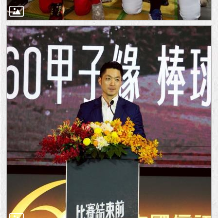
隱
私
權
及
資
訊
安
全
政
策
RSS
聯
絡
我
們
（陳
情
系
統