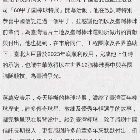
市
政
司「60甲子園棒球特展」開幕活動，他在致詞時特別
公
告
恭喜中國信託走過一個甲子，並感謝他們以及臺灣棒球
前輩們，為臺灣這片土地及臺灣棒球運動所做出的貢獻
施
與付出。他也提到，在市府同仁、工程團隊及各界協助
政
願
下，臺北大巨蛋於2023年底順利啟用，完成他上任時
景
及
的承諾，也讓中華隊得以在世界12強棒球賽中與各國
成
強隊競技、為臺灣爭光。
果
市
蔣萬安表示，今天舉辦的棒球特展，濃縮了臺灣百年棒
政
資
球歷史，許多傳奇球星、教練及優秀年輕選手的故事，
料
館
都完整呈現在展覽當中。談到臺灣棒球，除了感謝中國
信託長期投入，更要感謝許多前輩多年來默默付出，例
發