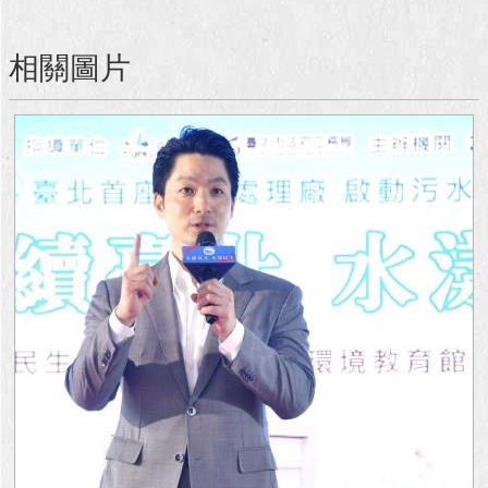
澄
清
相關圖片
雙
語
詞
彙
台
北
通
陳
情
系
統
公
民
參