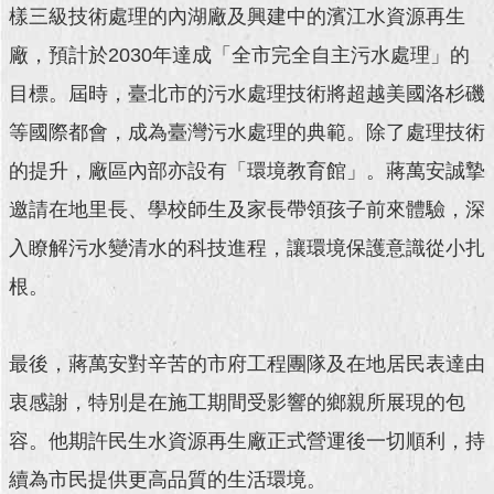
樣三級技術處理的內湖廠及興建中的濱江水資源再生
回
廠，預計於2030年達成「全市完全自主污水處理」的
首
頁
目標。屆時，臺北市的污水處理技術將超越美國洛杉磯
等國際都會，成為臺灣污水處理的典範。除了處理技術
網
站
的提升，廠區內部亦設有「環境教育館」。蔣萬安誠摯
導
邀請在地里長、學校師生及家長帶領孩子前來體驗，深
覽
入瞭解污水變清水的科技進程，讓環境保護意識從小扎
English
根。
常
見
問
最後，蔣萬安對辛苦的市府工程團隊及在地居民表達由
答
衷感謝，特別是在施工期間受影響的鄉親所展現的包
即
容。他期許民生水資源再生廠正式營運後一切順利，持
時
新
續為市民提供更高品質的生活環境。
聞