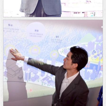
與
專
區
臺
北
旅
遊
網
政
府
網
站
資
料
開
放
宣
告