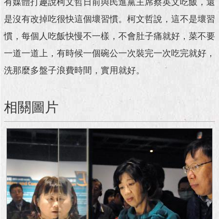
有媒體打趣說柯文哲日前與民進黨主席蔡英文吃飯，還
澄
是沒有改掉吃很快這個壞習慣。柯文哲說，這不是壞習
清
慣，每個人吃飯快慢不一樣，不會肚子痛就好，菜不要
雙
語
一道一道上，有時候一個碗公一次裝完一次吃完就好，
詞
洗那麼多盤子浪費時間，實用就好。
彙
台
相關圖片
北
通
陳
情
系
統
公
民
參