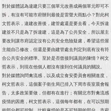
現
對於媒體認為違建只要三個單元改善成兩個單元即可不
臺
北
拆，有沒有可能市府辦到最後是雷聲大雨點小？對此柯
文哲表示，違建改善後，建管處還是要去看，今天拆違
活
動
建並不只是為了拆違建，這是為了公共安全，所以屋主
主
題
要改到讓市府認定沒有公共安全危險疑慮，希望這些屋
館
主能自己修改，但還是要由建管處去判定到底有沒有符
合公共安全的標準。至於是否曾接到議員的陳情？柯文
與
民
哲表示，到現在他個人都沒有接到任何議員的關說。
互
動
對於媒體詢問禽流感，以及成立食安委員會相關進度，
柯文哲表示，這個案子衛生局已排入下周市長室晨會報
活
動
告，太多政策要做，但都有在進行；有關北市對禽流感
主
疫情的因應，柯文哲表示，這個每年都有，在可以預期
題
館
的部分都可控制，比較麻煩的是不可預期的部分，市府