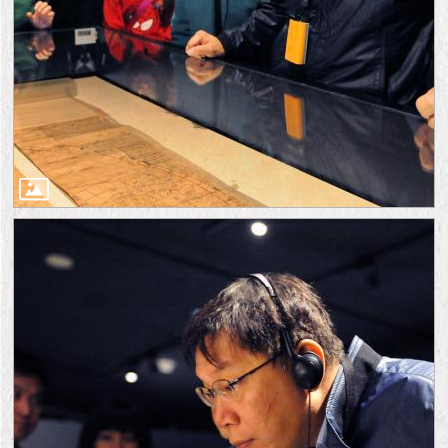
隱
私
權
及
資
訊
安
全
政
策
RSS
聯
絡
我
們
（陳
情
系
統