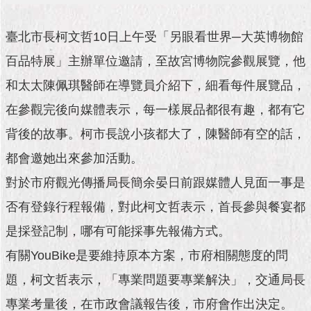
市
政
公
臺北市長柯文哲10日上午受「另眼看世界─大英博物館
告
百品特展」主辦單位邀請，至故宮博物院參觀展覽，他
施
和太太陳佩琪醫師在導覽員介紹下，細看每件展覽品，
政
在參觀完後向媒體表示，每一樣展品都很有趣，都有它
願
景
背後的故事。柯市長說小孩都大了，陳醫師有空的話，
及
成
都會邀她出來參加活動。
果
對於市府觀光傳播局長簡余晏日前跟媒體人見面一事是
市
否有登錄行程報備，對此柯文哲表示，首長參與餐宴都
政
是採登記制，哪有可能採事先報備方式。
資
料
有關YouBike是要維持原本方案，市府相關態度的問
館
題，柯文哲表示，「專業問題要專業解決」，交通局長
發
專業考量後，在市政會議報告後，市府會作出決定。