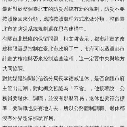
最近對於整個臺北市的防災系統有新的規劃，防災不要
回
首
按照原因來分類，應該按照處理方式來做分類，整個臺
頁
北市的防災系統規劃還在思考建構中。
網
有關台北機廠的保留問題，柯文哲表示，都市計畫的改
站
導
建權限還是控制在臺北市政府手中，市府可以透過都市
覽
計畫的核准與否來控制這些流程，這一定要中央與地方
English
共同協調。
對於媒體詢問前信義分局長李德威退休，是否會釀市府
常
見
主管出走潮，對此柯文哲認為「不會」，他接著說，公
問
答
務員要退休、調職，並沒有那麼容易，退休也要符合標
準，要調職也要有地方去，所以公務體制調職、退休都
即
時
沒有外界想像那麼容易。
新
聞