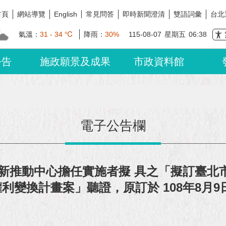
首頁
網站導覽
常見問答
即時新聞澄清
雙語詞彙
台北
English
氣溫：
31 - 34 ℃
降雨：
30%
115-08-07
星期五
06:38
公告
施政願景及成果
市政資料館
電子公告欄
新推動中心擔任實施者擬 具之「擬訂臺北市
權利變換計畫案」聽證，原訂於 108年8月