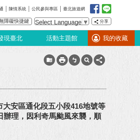
通
陳情系統
公民參與專區
臺北旅遊網
無障礙快捷鍵
Select Language
▼
分享
發現臺北
活動主題館
我的收藏
大安區通化段五小段416地號等
9日辦理，因利奇馬颱風來襲，順