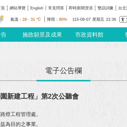
首頁
網站導覽
常見問答
即時新聞澄清
雙語詞彙
台北
English
氣溫：
28 - 31 ℃
降雨：
80%
115-08-07
星期五
22:36
公告
施政願景及成果
市政資料館
電子公告欄
號公園新建工程」第2次公聽會
園路燈工程管理處。
利益為目的之事業。