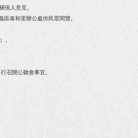
關係人意見。
義區泰和里辦公處供民眾閱覽。
號）。
再行召開公聽會事宜。