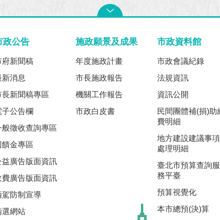
市政公告
施政願景及成果
市政資料館
市府新聞稿
年度施政計畫
市政會議紀錄
最新消息
市長施政報告
法規資訊
市長新聞稿專區
機關工作報告
資訊公開
電子公告欄
市政白皮書
民間團體補(捐)助
費明細
一般徵收查詢專區
地方建設建議事項
回饋金專區
處理明細
公益廣告版面資訊
臺北市預算查詢服
務平臺
收費廣告版面資訊
預算視覺化
酒駕防制宣導
本市總預(決)算
精選網站