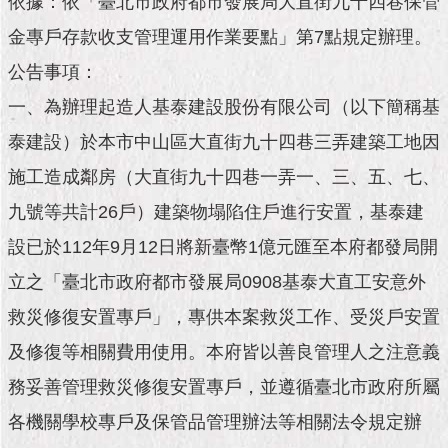
依據：依「臺北市政府都市發展局大直街九十四巷保管
市
政
金專戶存款收支管理運用作業要點」第7點規定辦理。
公
告
公告事項：
一、為辦理起造人基泰建設股份有限公司（以下簡稱基
施
政
泰建設）於本市中山區大直街九十四巷三弄建築工地因
願
施工造成鄰房（大直街九十四巷一弄一、三、五、七、
景
及
九號等共計26戶）建築物塌陷住戶進行安置，基泰建
成
果
設已於112年9月12日將新臺幣1億元匯至本府都發局開
立之「臺北市政府都市發展局0908基泰大直工安意外
市
救災修復安置專戶」，專供本案救災工作、受災戶安置
政
資
及修復等相關費用使用。本府皆以善良管理人之注意義
料
館
務妥善管理救災修復安置專戶，並遵循臺北市政府所屬
各機關學校專戶及保管品管理辦法等相關法令規定辦
發