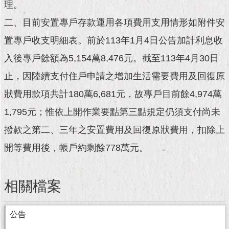
現
理。
臺
二、目前安置專戶存款運用各項費用支用情形如附件安
北
置專戶收支明細表。前於113年1月4日公告加計利息收
活
入後專戶餘額為5,154萬8,476元。截至113年4月30日
動
主
止，因陸續支付住戶申請之增加生活需要費用及回復原
題
狀費用款項共計180萬6,681元，故專戶目前餘4,974萬
館
1,795元；惟依上開作業要點第三點規定仍須支付尚未
與
撥款之第二、三年之安置費用及回復原狀費用，扣除上
民
互
開等費用後，帳戶約剩餘778萬元。
動
活
相關檔案
動
主
題
公告
館