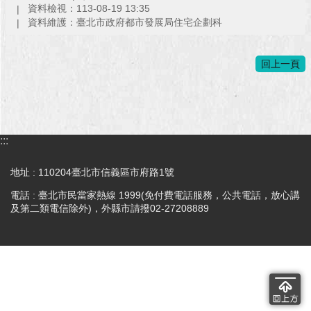
資料檢視：113-08-19 13:35
澄
資料維護：臺北市政府都市發展局住宅企劃科
清
雙
回上一頁
語
詞
彙
台
:::
北
通
地址 : 110204臺北市信義區市府路1號
陳
電話 : 臺北市民當家熱線 1999(免付費電話服務，公共電話，放心講
及第二類電信除外)，外縣市請撥02-27208889
情
系
統
公
民
參