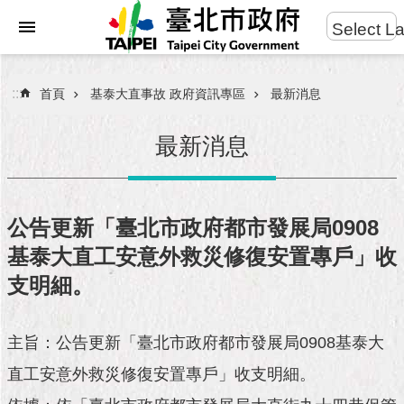
:::
Select L
進
跳到主要內容區塊
階
搜
:::
首頁
基泰大直事故 政府資訊專區
最新消息
尋
最新消息
市
民
公告更新「臺北市政府都市發展局0908
服
基泰大直工安意外救災修復安置專戶」收
務
支明細。
市
府
團
主旨：公告更新「臺北市政府都市發展局0908基泰大
隊
直工安意外救災修復安置專戶」收支明細。