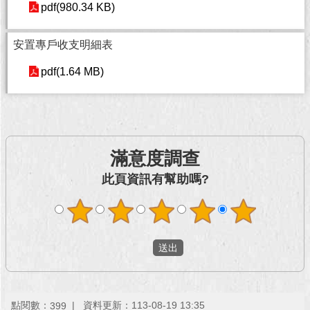
pdf(980.34 KB)
回
首
安置專戶收支明細表
頁
pdf(1.64 MB)
網
站
導
覽
滿意度調查
English
此頁資訊有幫助嗎?
常
見
問
答
即
時
新
點閱數：
資料更新：113-08-19 13:35
399
聞