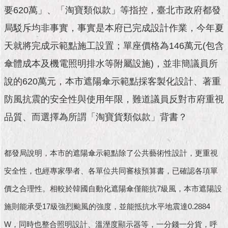
市
要620萬」、「淘寶類似款」等指控，臺北市政府都發
政
公
局駁斥均非事實，事實是本府已完成設計作業，今年夏
告
天就將完成示範點施工設置；單座價格為146萬元(包含
施
傘體成本及機電照明排水等附屬設施)，並非簡議員所
政
說的620萬元，本市遮陽傘示範點採客製化設計、著重
願
景
防風抗震的安全性與使用年限，難道議員反對市府重視
及
成
品質、而選擇為所謂「淘寶貨類似款」背書？
果
市
都發局說明，本市的遮陽傘示範點除了公共藝術性設計，更重視
政
安全性，也經專家學者、各單位共同審核預算書，已確認各項單
資
料
價之合理性。相較於韓國自動化遮陽傘僅能抗7級風，本市遮陽設
館
施則能承受17級強烈颱風的強度，並能抵抗水平地震達0.2884
發
W，同時也整合照明設計、溫溼度顯示器等，一分錢一分貨，呼