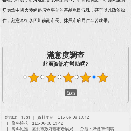
都發局呼籲，市府規劃皆以專業為本、有明確例證，呼籲簡議員
切勿拿中國大陸網路購物平台的產品魚目混珠，甚至以此政治操
回
首
作，刻意牽扯李四川前副市長、抹黑市府同仁辛苦成果。
頁
網
站
導
滿意度調查
覽
此頁資訊有幫助嗎?
English
常
見
問
答
即
點閱數：
資料更新：115-06-08 13:42
1701
時
資料檢視：115-06-08 13:42
新
資料維護：臺北市政府都市發展局
分類：媒體/新聞稿
聞