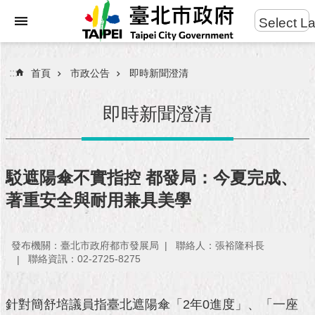
:::
Select L
進
跳到主要內容區塊
階
搜
:::
首頁
市政公告
即時新聞澄清
尋
即時新聞澄清
市
民
駁遮陽傘不實指控 都發局：今夏完成、
服
著重安全與耐用兼具美學
務
市
發布機關：臺北市政府都市發展局
聯絡人：張裕隆科長
府
聯絡資訊：02-2725-8275
團
隊
針對簡舒培議員指臺北遮陽傘「2年0進度」、「一座