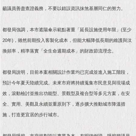
現
臺
籲議員善盡查證義務，不要以錯誤資訊抹煞基層同仁的努力。
北
活
都發局強調，本市遮陽傘示範點著重「延長設施使用年限」(至少
動
20年)，雖然前期投入客製化成本，但能大幅降低長期的維護與汰
主
題
換頻率，精準落實「全生命週期成本」的財政節流理念。
館
與
都發局說明，目前本案相關設計作業均已完成並進入施工階段，
民
預計今年夏天陸續完成。未來市府將持續蒐集市民意見與現場成
互
動
效，滾動檢討並推出功能型、景觀型及複合型等多元方案，在安
全、實用、美觀及永續並重原則下，逐步擴大推動城市降溫措
活
動
施，打造更宜居的步行城市。
主
題
館