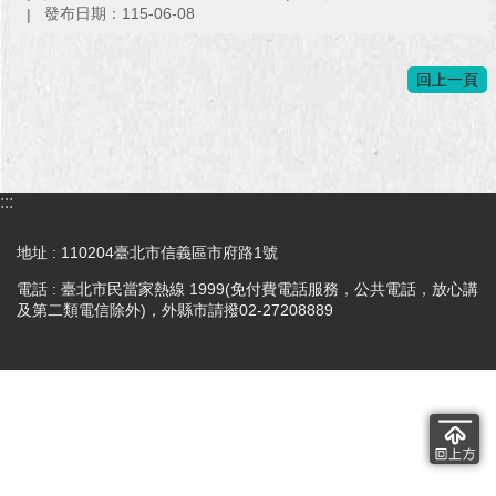
發布日期：115-06-08
澄
清
回上一頁
雙
語
詞
彙
:::
台
北
地址 : 110204臺北市信義區市府路1號
通
電話 : 臺北市民當家熱線 1999(免付費電話服務，公共電話，放心講
及第二類電信除外)，外縣市請撥02-27208889
陳
情
系
統
公
民
參