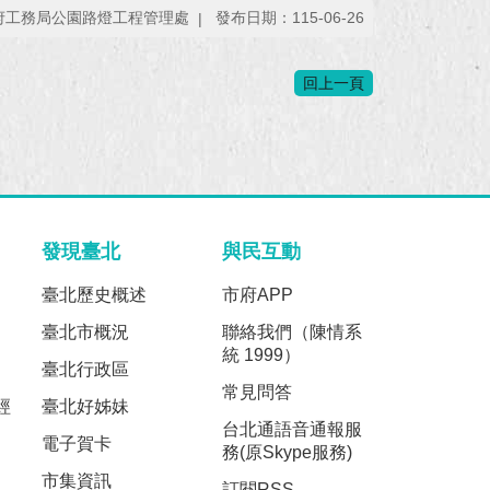
府工務局公園路燈工程管理處
發布日期：115-06-26
回上一頁
發現臺北
與民互動
臺北歷史概述
市府APP
臺北市概況
聯絡我們（陳情系
統 1999）
臺北行政區
常見問答
經
臺北好姊妹
台北通語音通報服
電子賀卡
務(原Skype服務)
市集資訊
訂閱RSS