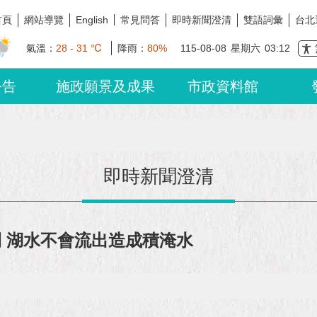
首頁
網站導覽
常見問答
即時新聞澄清
雙語詞彙
台北
English
氣溫：
28 - 31 ℃
降雨：
80%
115-08-08
星期六
03:12
公告
施政願景及成果
市政資料館
即時新聞澄清
閉 湖水不會流出造成積淹水