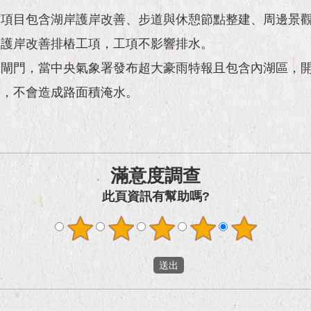
作項目包含湖岸護岸改善、步道與休憩節點整建、周邊景
側護岸改善排樁工項，工項不影響排水。
閘門，當中央氣象署發布超大豪雨特報且包含內湖區，開啟
去，不會造成路面積淹水。
滿意度調查
此頁資訊有幫助嗎?