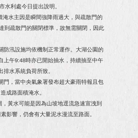
北市水利處今日提出說明。
積淹水主因是瞬間強降雨過大，與疏散門的
未達到疏散門的關閉標準，故無需關閉，因此
關防汛設施均依機制正常運作。大湖公園的
站自上午9:48時亦已開始抽水，持續抽至中午
超出排水系統負荷所致。
閘門，當中央氣象署發布超大豪雨特報且包
，造成路面積淹水。
圍，黃水可能是因為山坡地逕流急速宣洩到
因素影響，仍會有大量泥水漫流至路面。