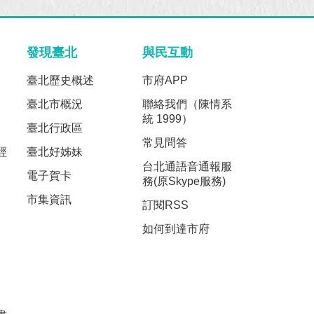
發現臺北
與民互動
臺北歷史概述
市府APP
臺北市概況
聯絡我們（陳情系
統 1999）
臺北行政區
常見問答
經
臺北好姊妹
台北通語音通報服
電子賀卡
務(原Skype服務)
市集資訊
訂閱RSS
如何到達市府