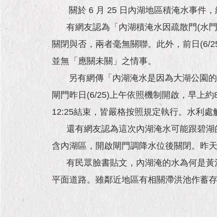
關於 6 月 25 日內湖地區積淹水事
有網友認為「內湖積淹水因疏散門(水門
關閉與否，兩者毫無關聯。此外，前日(6
並無「應關未關」之情事。
另有網傳「內湖淹水是因為大湖公園的閘
閘門昨日(6/25)上午依照機制開啟，早上
12:25結束，皆嚴格按照規定執行。水
還有網友認為這次內湖淹水可能跟碧湖的
含內湖區，開啟閘門調降水位後關閉。昨天
有民眾臉書貼文，內湖淹的水為何是黃泥
平面道路。雖鄰近地區有相關滯洪池作蓄