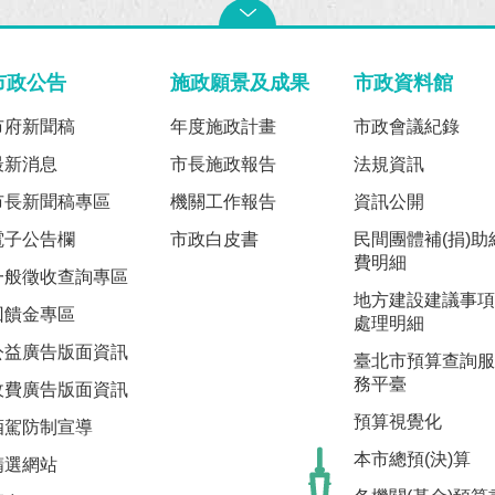
市政公告
施政願景及成果
市政資料館
市府新聞稿
年度施政計畫
市政會議紀錄
最新消息
市長施政報告
法規資訊
市長新聞稿專區
機關工作報告
資訊公開
電子公告欄
市政白皮書
民間團體補(捐)助
費明細
一般徵收查詢專區
地方建設建議事項
回饋金專區
處理明細
公益廣告版面資訊
臺北市預算查詢服
務平臺
收費廣告版面資訊
預算視覺化
酒駕防制宣導
本市總預(決)算
精選網站