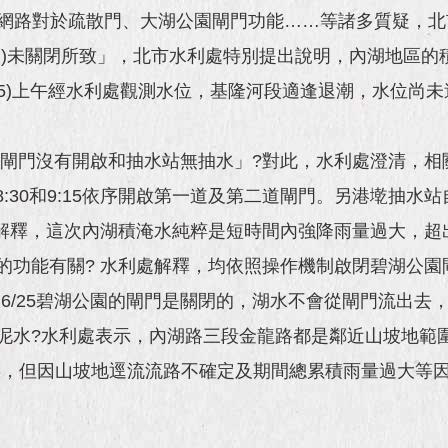
件，網路對於疏散門、大湖公園閘門功能……等諸多質疑，
)未關閉所致」，北市水利處特別提出說明，內湖地區的
/25)上午經水利處觀測水位，基隆河段適逢退潮，水位尚
門沒有開啟和抽水站無抽水」?對此，水利處澄清，相
約8:30和9:15依序開啟第一道及第二道閘門。另港墘抽水
利處解釋，這次內湖積淹水純粹是短時間內強降雨量過大，
功能有關? 水利處解釋，均依照操作機制啟閉碧湖公園
6/25碧湖公園的閘門是關閉的，湖水不會從閘門流出去
水?水利處表示，內湖路三段金龍路都是鄰近山坡地範
存，但因山坡地逕流流路不確定及期間總累積雨量過大等