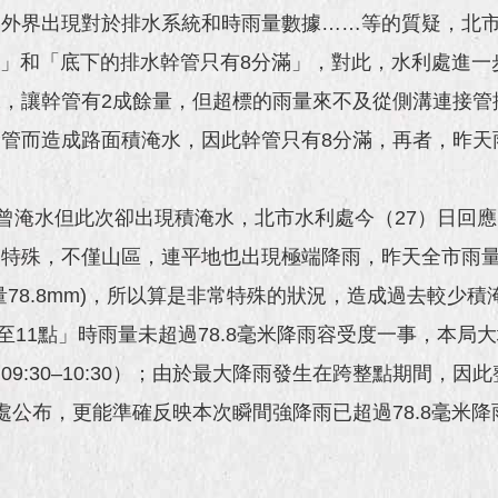
件，外界出現對於排水系統和時雨量數據……等的質疑，北
「底下的排水幹管只有8分滿」，對此，水利處進一步說明，
，讓幹管有2成餘量，但超標的雨量來不及從側溝連接管
管而造成路面積淹水，因此幹管只有8分滿，再者，昨天
淹水但此次卻出現積淹水，北市水利處今（27）日回應
特殊，不僅山區，連平地也出現極端降雨，昨天全市雨量
78.8mm)，所以算是非常特殊的狀況，造成過去較少
至11點」時雨量未超過78.8毫米降雨容受度一事，本局
9:30–10:30）；由於最大降雨發生在跨整點期間，
由水利處公布，更能準確反映本次瞬間強降雨已超過78.8毫