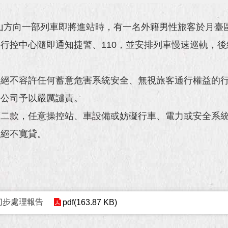
往象山方向一部列車即將進站時，有一名外籍男性旅客於月
行控中心隨即通知捷警、110，並安排列車慢速巡軌，
，絕不容許任何蓄意危害系統安全、無視旅客通行權益的
運公司予以嚴厲譴責。
第二款，任意操控站、車設備或妨礙行車、電力或安全系
，絕不寬貸。
初步處理報告
pdf(163.87 KB)