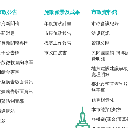
市政公告
施政願景及成果
市政資料館
市府新聞稿
年度施政計畫
市政會議紀錄
最新消息
市長施政報告
法規資訊
市長新聞稿專區
機關工作報告
資訊公開
電子公告欄
市政白皮書
民間團體補(捐)助
費明細
一般徵收查詢專區
地方建設建議事項
回饋金專區
處理明細
公益廣告版面資訊
臺北市預算查詢服
務平臺
收費廣告版面資訊
預算視覺化
酒駕防制宣導
本市總預(決)算
精選網站
各機關(基金)預算
多...