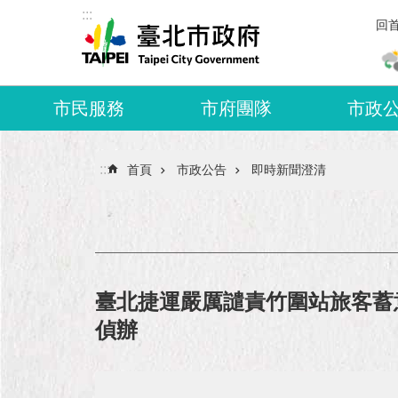
:::
跳到主要內容區塊
回
市民服務
市府團隊
市政
:::
首頁
市政公告
即時新聞澄清
臺北捷運嚴厲譴責竹圍站旅客蓄
偵辦