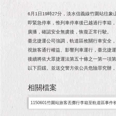
6月1日19時27分，淡水信義線竹圍站
即緊急停車，惟列車停車後已越過行李箱，
廣播，確認安全無虞後，恢復正常行駛。
臺北捷運公司強調，軌道區攸關行車安全
視旅客通行權益、影響列車運行，臺北捷
後續將依大眾捷運法第五十條之一第一項
以下罰鍰。並送交警方依公共危險罪究辦
相關檔案
1150601竹圍站旅客丟擲行李箱至軌道區事件