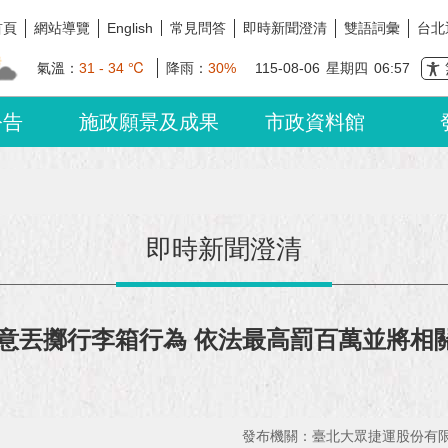
首頁
網站導覽
常見問答
即時新聞澄清
雙語詞彙
台北
English
氣溫：
31 - 34 ℃
降雨：
30%
115-08-06
星期四
06:57
公告
施政願景及成果
市政資料館
即時新聞澄清
意丟擲行李箱行為 依法最高罰百萬並將相
發布機關：臺北大眾捷運股份有