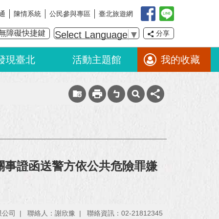
通
陳情系統
公民參與專區
臺北旅遊網
無障礙快捷鍵
Select Language
▼
分享
發現臺北
活動主題館
我的收藏
關事證函送警方依公共危險罪嫌
限公司
聯絡人：謝欣豫
聯絡資訊：02-21812345