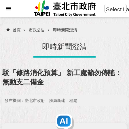
:::
Select L
進
跳到主要內容區塊
階
搜
:::
首頁
市政公告
即時新聞澄清
尋
即時新聞澄清
市
民
駁「修路消化預算」 新工處籲勿傳謠：
服
無動支二備金
務
市
發布機關：臺北市政府工務局新建工程處
府
團
隊