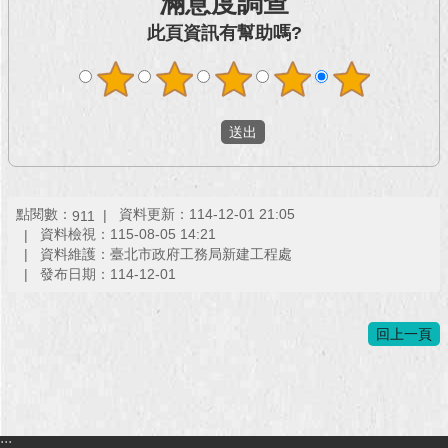
滿意度調查
此頁資訊有幫助嗎?
回
首
頁
網
站
導
覽
點閱數：
資料更新：114-12-01 21:05
911
English
資料檢視：115-08-05 14:21
資料維護：臺北市政府工務局新建工程處
發布日期：114-12-01
常
見
問
回上一頁
答
即
時
新
:::
聞