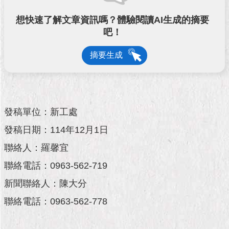
市
政
想快速了解文章資訊嗎？體驗閱讀AI生成的摘要
公
吧！
告
摘要生成
施
政
願
景
及
發稿單位：新工處
成
果
發稿日期：114年12月1日
聯絡人：羅馨宜
市
政
聯絡電話：0963-562-719
資
新聞聯絡人：陳大分
料
館
聯絡電話：0963-562-778
發