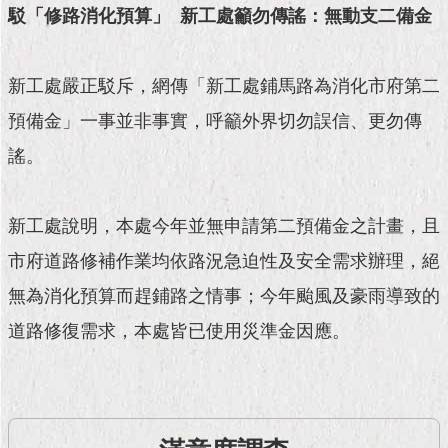
現
駁「修路消化預算」
新工處籲勿傳謠：無動支二備金
臺
北
新工處嚴正駁斥，網傳「新工處鋪馬路為消化市府第二
活
預備金」一事並非事實，呼籲外界切勿誤信、更勿傳
動
主
謠。
題
館
新工處說明，本處今年並無申請第二預備金之計畫，且
與
民
市府道路修補作業均依路況急迫性及安全需求辦理，絕
互
無為消化預算而趕鋪路之情事；今年颱風及豪雨導致的
動
道路修復需求，本處皆已使用災準金因應。
活
動
主
題
館