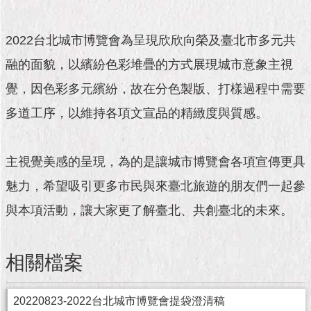
市
政
公
2022台北城市博覽會為呈現欣欣向榮及臺北市多元共
告
融的面貌，以繽紛色彩堆疊的方式展現城市意象主視
施
覺，因色彩多元繽紛，故在分色製版、打樣過程中需要
政
願
多道工序，以維持各項文宣品的精緻度與質感。
景
及
成
主視覺美感的呈現，為的是讓城市博覽會各項宣傳更具
果
魅力，希望吸引更多市民與來臺北旅遊的朋友們一起參
市
與本項活動，讓大家更了解臺北、共創臺北的未來。
政
資
料
相關檔案
館
發
20220823-2022台北城市博覽會提袋澄清稿