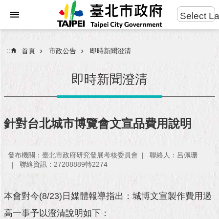
:::
Select L
進
跳到主要內容區塊
階
搜
:::
首頁
市政公告
即時新聞澄清
尋
即時新聞澄清
市
民
針對台北城市博覽會文宣品費用說明
服
務
發布機關：臺北市政府研究發展考核委員會
聯絡人：呂佩珊
市
聯絡資訊：27208889轉2274
府
團
隊
本會對今(8/23)日媒體報導指出：城博文宣製作費用過
高一事予以澄清說明如下：