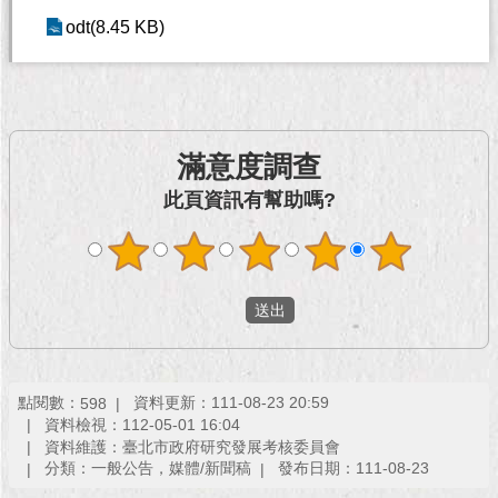
現
odt(8.45 KB)
臺
北
活
動
主
滿意度調查
題
此頁資訊有幫助嗎?
館
與
民
互
動
活
點閱數：
資料更新：111-08-23 20:59
598
動
資料檢視：112-05-01 16:04
主
資料維護：臺北市政府研究發展考核委員會
題
分類：一般公告，媒體/新聞稿
發布日期：111-08-23
館