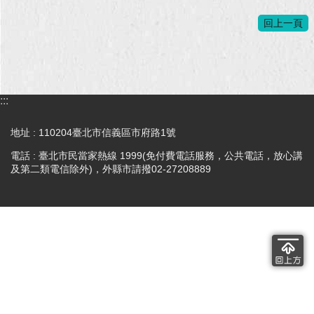
回上一頁
回
首
頁
網
:::
站
導
覽
地址 : 110204臺北市信義區市府路1號
電話 : 臺北市民當家熱線 1999(免付費電話服務，公共電話，放心講
English
及第二類電信除外)，外縣市請撥02-27208889
常
見
問
答
即
時
新
聞