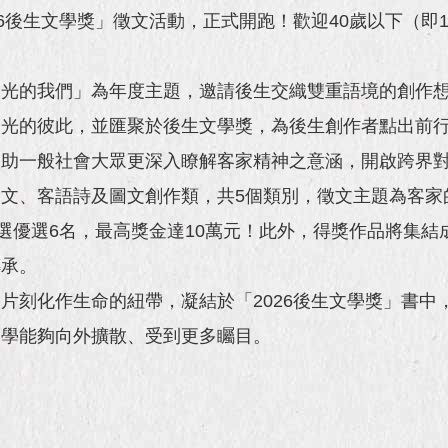
6後生文學獎」徵文活動，正式開跑！歡迎40歲以下（即19
透光的我們」為年度主題，邀請後生交織雙重語境的創作
發光的彼此，並匯聚於後生文學獎，為後生創作者點出前
協助一般社會大眾更深入瞭解客家精神之意涵，開啟跨界
文、客語詩及圖文創作類，共5個類別，徵文主題為客家
選優選6名，最高獎金達10萬元！此外，得獎作品將集結
傳承。
片刻化作生命的紐帶，凝結於「2026後生文學獎」書中
文學能夠向外擴散、受到更多矚目。