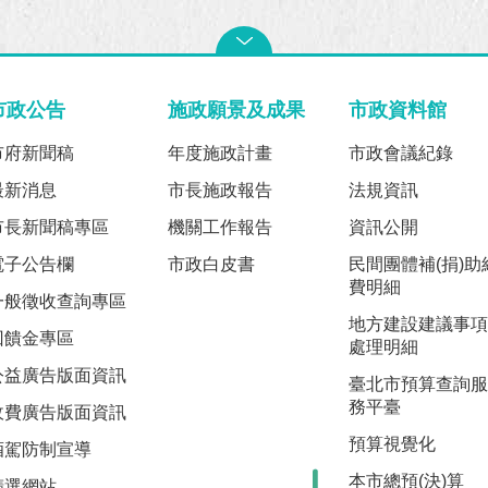
市政公告
施政願景及成果
市政資料館
市府新聞稿
年度施政計畫
市政會議紀錄
最新消息
市長施政報告
法規資訊
市長新聞稿專區
機關工作報告
資訊公開
電子公告欄
市政白皮書
民間團體補(捐)助
費明細
一般徵收查詢專區
地方建設建議事項
回饋金專區
處理明細
公益廣告版面資訊
臺北市預算查詢服
務平臺
收費廣告版面資訊
預算視覺化
酒駕防制宣導
本市總預(決)算
精選網站