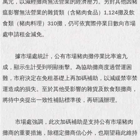
市
萬元，以減輕攤商無法營業的經濟壓力。另對其他因豬
政
瘟影響無法營業的雜貨類（含豬肉食品）1,124攤及飲
公
告
食類（豬肉料理）310攤，仍可依實際停業日數向市場
處申請租金減免。
施
政
願
據市場處統計，公有市場豬肉攤停業比率逾九
景
及
成，顯示生計受到明顯衝擊。為協助攤商度過營運困
成
果
難，市府決定在免租基礎上再加碼補助，以減緩禁宰禁
運造成的損失。至於其他受影響的雜貨及飲食類攤商，
市
政
將待中央提出一致性補貼標準後，再研議辦理。
資
料
館
市場處強調，此次加碼補助是支持公有市場豬肉
攤商的重要措施，除穩定攤商信心外，也期望藉此維持
發