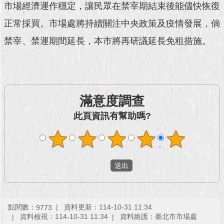
現
市場經濟運作穩定，讓民眾在禁宰期結束後能儘快恢復
臺
正常採買。市場處將持續關注中央政策及疫情發展，倘
北
禁宰、禁運期間延長，本市將再研議延長免租措施。
活
動
主
題
館
滿意度調查
此頁資訊有幫助嗎?
與
民
互
動
活
動
主
題
點閱數：
資料更新：114-10-31 11:34
9773
館
資料檢視：114-10-31 11:34
資料維護：臺北市市場處