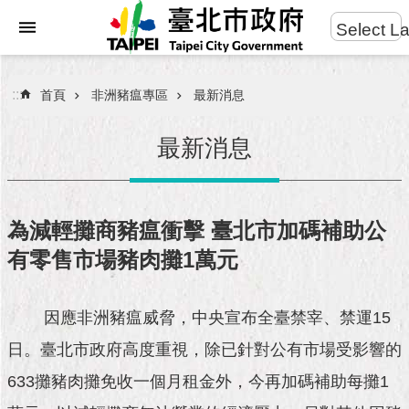
:::
Select L
進
跳到主要內容區塊
階
搜
:::
首頁
非洲豬瘟專區
最新消息
尋
最新消息
市
民
為減輕攤商豬瘟衝擊 臺北市加碼補助公
服
有零售市場豬肉攤1萬元
務
市
因應非洲豬瘟威脅，中央宣布全臺禁宰、禁運15
府
團
日。臺北市政府高度重視，除已針對公有市場受影響的
隊
633攤豬肉攤免收一個月租金外，今再加碼補助每攤1