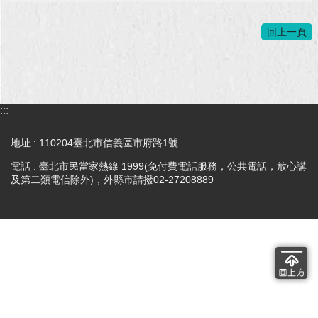
回
回上一頁
首
頁
網
站
:::
導
覽
地址 : 110204臺北市信義區市府路1號
English
電話 : 臺北市民當家熱線 1999(免付費電話服務，公共電話，放心講
及第二類電信除外)，外縣市請撥02-27208889
常
見
問
答
即
時
新
聞