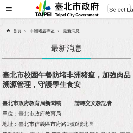
:::
Select L
進
跳到主要內容區塊
階
搜
:::
首頁
非洲豬瘟專區
最新消息
尋
最新消息
市
民
臺北市校園午餐防堵非洲豬瘟，加強肉品
服
溯源管理，守護學生食安
務
市
臺北市政府教育局新聞稿
請轉交文教記者
府
團
單位：臺北市政府教育局
隊
地址：臺北市信義區市府路1號8樓北區