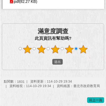
pdf(82.27 KB)
澄
清
雙
語
滿意度調查
詞
彙
此頁資訊有幫助嗎?
台
北
通
陳
情
系
統
點閱數：
資料更新：114-10-29 19:34
1831
資料檢視：114-10-29 19:34
資料維護：臺北市政府教育局
公
民
回上一頁
參