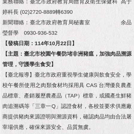
市
業務聯絡：臺北市政府教育局體育及衛生保健科 高于
政
婷科長 (02)2720-8889轉6390
公
告
新聞聯絡：臺北市政府教育局秘書室 余品
瑩督學 0930-936-532
施
政
【發稿日期：114年10月22日】
願
【主題：臺北市校園午餐防堵非洲豬瘟，加強肉品溯源
景
及
管理，守護學生食安】
成
果
【臺北報導】臺北市政府重視學生健康與飲食安全，學
校午餐所使用之肉類食材均採用具 CAS 台灣優良農產
市
政
品標章、產銷履歷農產品（TAP）標章，或國產生鮮豬
資
肉追溯碼等「三章一Q」認證食材，各校並要求供應廠
料
館
商提供豬肉來源證明與溯源資料，確認肉品均由合法屠
宰場供應，確保來源安全、品質無虞。
發