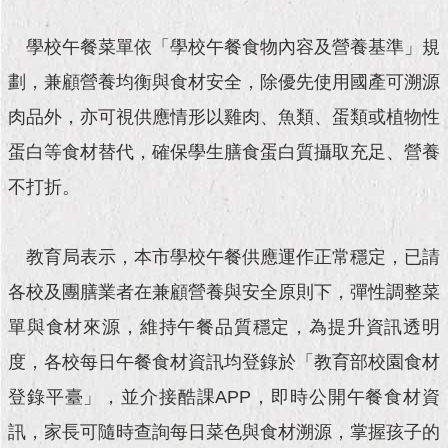
現
臺
學校午餐菜單依「學校午餐食物內容及營養基準」規
北
劃，兼顧營養均衡與食材安全，除優先使用國產可溯源
活
肉品外，亦可視供應情形以雞肉、魚類、蛋類或植物性
動
主
蛋白等食材替代，確保學生膳食蛋白質攝取充足、營養
題
館
不打折。
與
教育局表示，本市學校午餐供應運作正常穩定，已請
民
互
各校及團膳業者在兼顧營養與安全原則下，彈性調整菜
動
單與食材來源，維持午餐品質穩定，為提升資訊透明
活
度，各校每日午餐食材資訊均登錄於「教育部校園食材
動
主
登錄平臺」，並介接酷課APP，即時公開午餐食材資
題
訊，家長可隨時查詢每日菜色與食材溯源，掌握孩子的
館