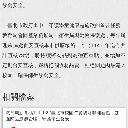
飲食安全。
回
首
頁
臺北市政府重申，守護學童健康是施政的首要任務，
教育局會同產業發展局、衛生局與動物保護處，每年辦
網
站
理跨局處食安查核本市供膳場所，今（114）年迄今共
導
覽
計查核73場，將持續將肉品列為稽查重點，並增加不
定期食安查核，嚴格把關食材品質，杜絕問題肉品流入
English
校園，確保師生飲食安全。
常
見
問
相關檔案
答
即
教育局新聞稿1141022臺北市校園午餐防堵非洲豬瘟，加
時
強肉品溯源管理，守護學生食安
新
聞