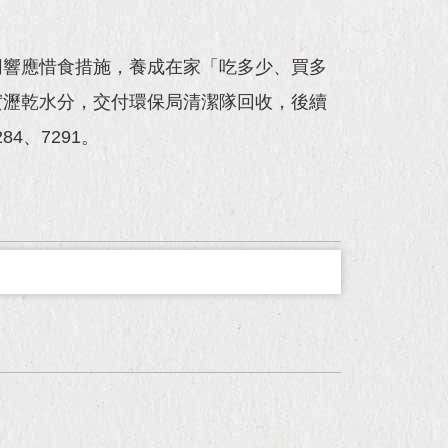
同響應惜食措施，養成在家「吃多少、買多
實瀝乾水分，交付環保局清潔隊回收，後續
4、7291。