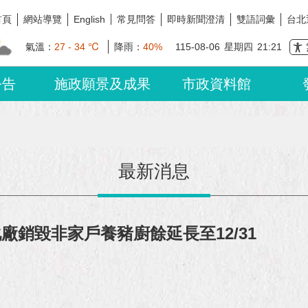
首頁
網站導覽
常見問答
即時新聞澄清
雙語詞彙
台北
English
氣溫：
27 - 34 ℃
降雨：
40%
115-08-06
星期四
21:21
公告
施政願景及成果
市政資料館
最新消息
廠銷毀非家戶養豬廚餘延長至12/31