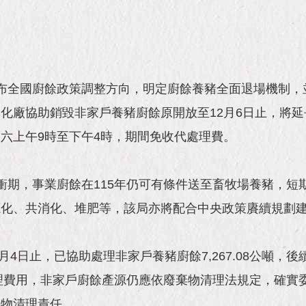
布全國廚餘政策調整方向，明定廚餘養豬全面退場機制，
廠協助銷毀非家戶養豬廚餘原開放至12月6日止，將延長
六上午9時至下午4時，期間免收代處理費。
衝期，事業廚餘在115年仍可有條件送至畜牧場養豬，短
源化、共消化、堆肥等，該局亦將配合中央政策賡續規劃
月4日止，已協助處理非家戶養豬廚餘7,267.08公噸，
處理費用，非家戶廚餘產源仍應依廢棄物清理法規定，確實
棄物清理責任。