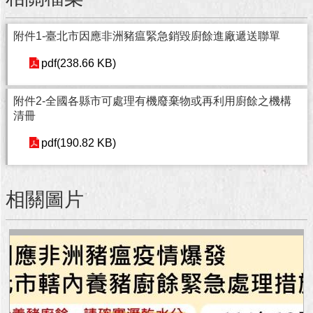
澄
清
附件1-臺北市因應非洲豬瘟緊急銷毀廚餘進廠遞送聯單
雙
pdf(238.66 KB)
語
詞
附件2-全國各縣市可處理有機廢棄物或再利用廚餘之機構
彙
清冊
台
pdf(190.82 KB)
北
通
相關圖片
陳
情
系
統
公
民
參