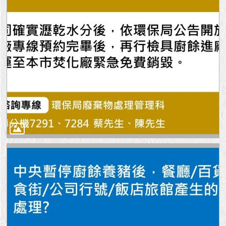
隱
私
權
及
資
訊
安
全
政
策
RSS
聯
絡
我
們
（陳
情
系
統