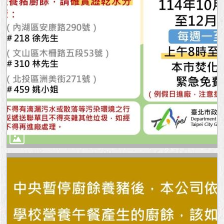
與
專
區
臺
北
旅
遊
網
政
府
網
站
資
料
開
放
宣
告