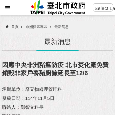
:::
Select L
進
跳到主要內容區塊
階
搜
:::
首頁
非洲豬瘟專區
最新消息
尋
最新消息
市
民
因應中央非洲豬瘟防疫 北市焚化廠免費
服
銷毀非家戶養豬廚餘延長至12/6
務
市
承辦單位：廢棄物處理管理科
府
團
發稿日期：114年11月5日
隊
聯絡人：鄭智文科長